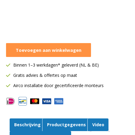
Panasonic
Toevoegen aan winkelwagen
buitendeel
5,2
Binnen 1–3 werkdagen* geleverd (NL & BE)
kW
|
Gratis advies & offertes op maat
Multi-
Airco installatie door gecertificeerde monteurs
split
|
CU-
3Z52CBE
aantal
Beschrijving
Productgegevens
Video