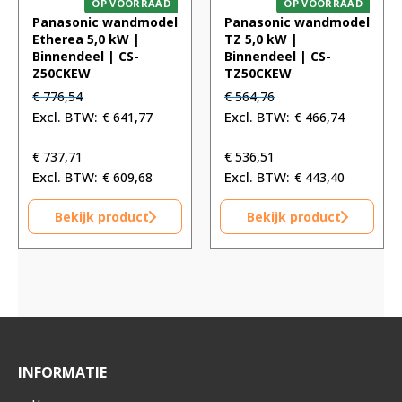
OP VOORRAAD
OP VOORRAAD
Panasonic wandmodel
Panasonic wandmodel
Etherea 5,0 kW |
TZ 5,0 kW |
Binnendeel | CS-
Binnendeel | CS-
Z50CKEW
TZ50CKEW
Oorspronkelijke
Huidige
Oorspronkelijke
Huidige
€
776,54
€
564,76
prijs
prijs
prijs
prijs
€
641,77
€
466,74
was:
is:
was:
is:
€ 776,54.
€ 776,54.
€ 564,76.
€ 564,76.
€
737,71
€
536,51
€
609,68
€
443,40
Bekijk product
Bekijk product
INFORMATIE