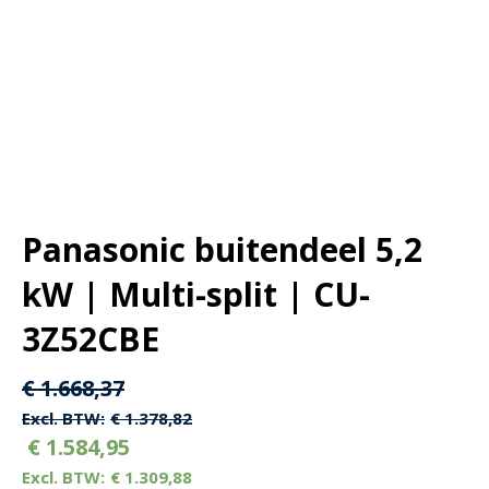
Panasonic buitendeel 5,2
kW | Multi-split | CU-
3Z52CBE
Oorspronkelijke
Huidige
€
1.668,37
prijs
prijs
€
1.378,82
€
1.584,95
was:
is:
€
1.309,88
€ 1.668,37.
€ 1.668,37.