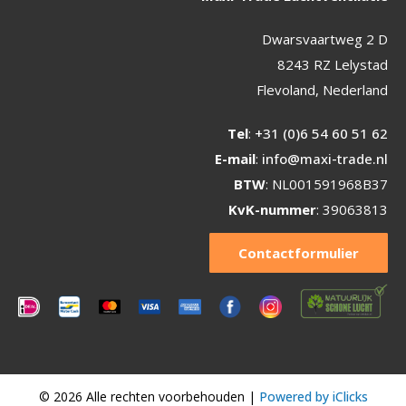
Dwarsvaartweg 2 D
8243 RZ Lelystad
Flevoland, Nederland
Tel
:
+31 (0)6 54 60 51 62
E-mail
:
info@maxi-trade.nl
BTW
: NL001591968B37
KvK-nummer
: 39063813
Contactformulier
© 2026 Alle rechten voorbehouden |
Powered by iClicks