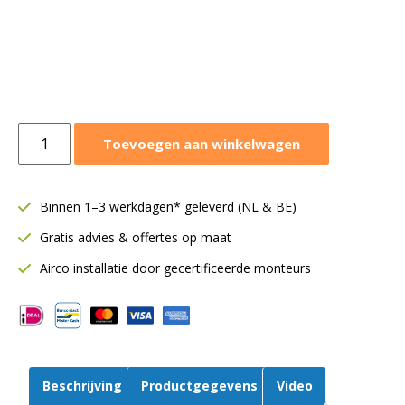
Panasonic
Toevoegen aan winkelwagen
CZ-
KPU3B
paneel
Binnen 1–3 werkdagen* geleverd (NL & BE)
|
Gratis advies & offertes op maat
Voor
90x90
Airco installatie door gecertificeerde monteurs
cassette
|
Zwart
(RAL9011)
aantal
Beschrijving
Productgegevens
Video