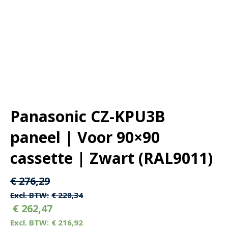
Panasonic CZ-KPU3B
paneel | Voor 90×90
cassette | Zwart (RAL9011)
Oorspronkelijke
Huidige
€
276,29
prijs
prijs
€
228,34
€
262,47
was:
is:
€
216,92
€ 276,29.
€ 276,29.