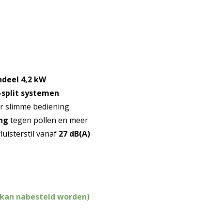
e
.
ndeel 4,2 kW
-split systemen
r slimme bediening
ng
tegen pollen en meer
luisterstil vanaf
27 dB(A)
(kan nabesteld worden)