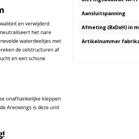
m
Aansluitspanning
aliteit en verwijderd
Afmeting (BxDxH) in 
neutraliseert het nare
rnevelde waterdeeltjes met
Artikelnummer fabrik
reken de celstructuren af
 lucht en een schone
wee onafhankelijke kleppen
de Areowings is deze unit
g!