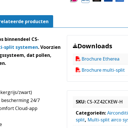
CS-
XZ42CKEW-
H
relateerde producten
aantal
os binnendeel CS-
Downloads
i-split systemen
. Voorzien
gssysteem, dat pollen,
Brochure Etherea
en.
Brochure multi-split
kergrijs/zwart)
 bescherming 24/7
SKU:
CS-XZ42CKEW-H
Comfort Cloud-app
Categorieën:
Aircondit
split
,
Multi-split airco 
e