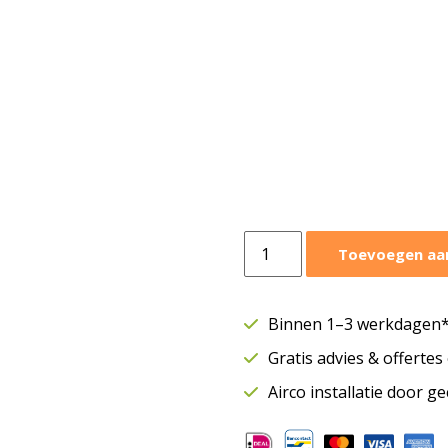
Panasonic
Toevoegen aa
wandmodel
Etherea
4,2
Binnen 1–3 werkdagen* 
kW
Gratis advies & offerte
|
Binnenunit
Airco installatie door g
zwart
|