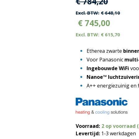
Oorspronkelijk
Huidige
€
784,20
prijs
prijs
€
648,10
€
745,00
was:
is:
€
615,70
€ 784,20.
€ 784,20
Etherea zwarte
binne
Voor Panasonic
multi
Ingebouwde WiFi
voo
Nanoe™ luchtzuiveri
A++ energiezuinig en f
Voorraad:
2 op voorraad 
Levertijd:
1-3 werkdagen