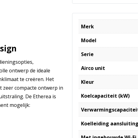
Merk
Model
sign
Serie
dieningsopties,
Airco unit
volle ontwerp de ideale
klimaat te creëren. Het
Kleur
t zeer compacte ontwerp in
Koelcapaciteit (kW)
tstraling. De Etherea is
ent mogelijk:
Verwarmingscapacitei
Koelleiding aansluiting
Met ingebouwde Wi-Fi