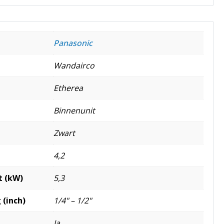
Panasonic
Wandairco
Etherea
Binnenunit
Zwart
4,2
t (kW)
5,3
 (inch)
1/4" – 1/2"
Ja