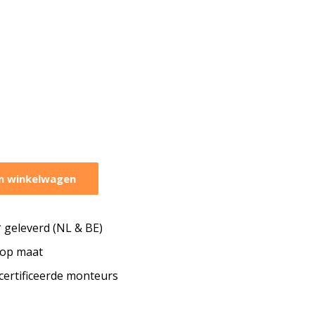
n winkelwagen
geleverd (NL & BE)
s op maat
ecertificeerde monteurs