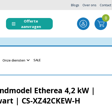
Blogs
Over ons
Contact
0
Offerte
aanvragen
SALE
Onze diensten
ndmodel Etherea 4,2 kW |
wart | CS-XZ42CKEW-H