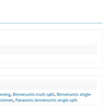
ioning
,
Binnenunits multi-split
,
Binnenunits single-
systemen
,
Panasonic binnenunits single-split