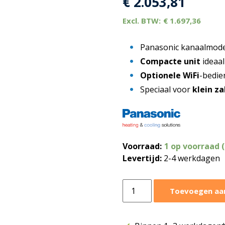
€
2.053,81
€
1.697,36
Panasonic kanaalmode
Compacte unit
ideaa
Optionele WiFi
-bedie
Speciaal voor
klein z
Voorraad:
1 op voorraad 
Levertijd:
2-4 werkdagen
Panasonic
Toevoegen aa
kanaalmodel
5,0
kW