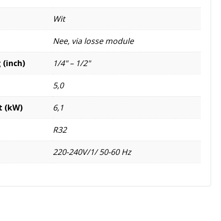
Wit
Nee, via losse module
 (inch)
1/4" – 1/2"
5,0
t (kW)
6,1
R32
220-240V/1/ 50-60 Hz