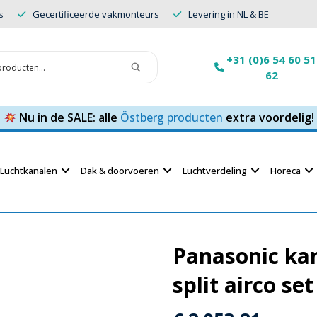
s
Gecertificeerde vakmonteurs
Levering in NL & BE
+31 (0)6 54 60 51
62
Nu in de SALE: alle
Östberg producten
extra voordelig!
Luchtkanalen
Dak & doorvoeren
Luchtverdeling
Horeca
Panasonic kan
split airco se