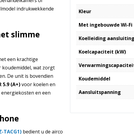
 behandelkamers of
naalmodel indrukwekkende
Kleur
Met ingebouwde Wi-Fi
met slimme
Koelleiding aansluiting
Koelcapaciteit (kW)
met een krachtige
Verwarmingscapacitei
 koudemiddel, wat zorgt
n. De unit is bovendien
Koudemiddel
R 5.9 (A+)
voor koelen en
Aansluitspanning
re energiekosten en een
phone
Z-TACG1)
bedient u de airco