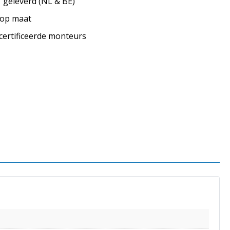
geleverd (NL & BE)
s op maat
ecertificeerde monteurs
s