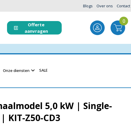
Blogs
Over ons
Contact
0
Offerte
aanvragen
SALE
Onze diensten
aalmodel 5,0 kW | Single-
t | KIT-Z50-CD3