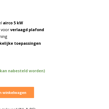
l
airco 5 kW
l voor
verlaagd plafond
ning
akelijke toepassingen
(kan nabesteld worden)
n winkelwagen