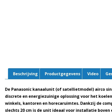
Beschrijving
Productgegevens
Video
Ge
De Panasonic kanaalunit (of satellietmodel) airco sin
discrete en energiezuinige oplossing voor het koel
winkels, kantoren en horecaruimtes. Dankzij de co
slechts 20 cm is de unit ideaal voor installatie bove