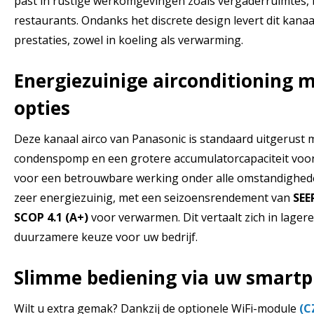
past in rustige werkomgevingen zoals vergaderruimtes,
restaurants. Ondanks het discrete design levert dit ka
prestaties, zowel in koeling als verwarming.
Energiezuinige airconditioning 
opties
Deze kanaal airco van Panasonic is standaard uitgerust 
condenspomp en een grotere accumulatorcapaciteit voor
voor een betrouwbare werking onder alle omstandighede
zeer energiezuinig, met een seizoensrendement van
SEE
SCOP 4.1 (A+)
voor verwarmen. Dit vertaalt zich in lage
duurzamere keuze voor uw bedrijf.
Slimme bediening via uw smart
Wilt u extra gemak? Dankzij de optionele WiFi-module
(C