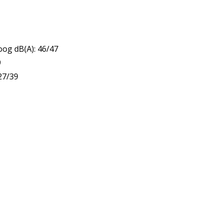
og dB(A): 46/47
9
27/39