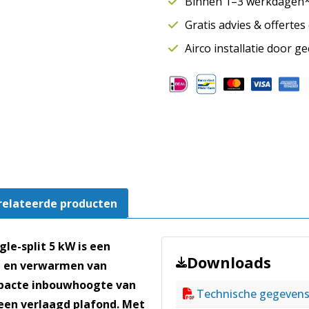
Binnen 1–3 werkdagen* 
|
Gratis advies & offerte
Single-
split
Airco installatie door g
airco
set
|
KIT-
Z50-
CD3
aantal
relateerde producten
gle-split 5 kW is een
Downloads
en en verwarmen van
mpacte inbouwhoogte van
Technische gegeven
n een verlaagd plafond. Met