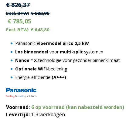
Oorspronkelijke
Huidige
€
826,37
prijs
prijs
€
682,95
€
785,05
was:
is:
€
648,80
€ 826,37.
€ 826,37.
Panasonic
vloermodel airco 2,5 kW
Los binnendeel
voor
multi-split
systemen
Nanoe™ X
-technologie voor gezonder binnenklimaat
Optionele WiFi
-bediening
Energie-efficiëntie
(A+++)
Voorraad:
6 op voorraad (kan nabesteld worden)
Levertijd:
1-3 werkdagen