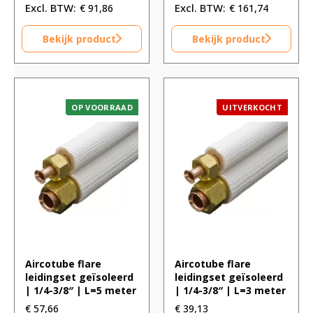
€
91,86
€
161,74
Bekijk product
Bekijk product
OP VOORRAAD
UITVERKOCHT
Aircotube flare
Aircotube flare
leidingset geïsoleerd
leidingset geïsoleerd
| 1/4-3/8″ | L=5 meter
| 1/4-3/8″ | L=3 meter
€
57,66
€
39,13