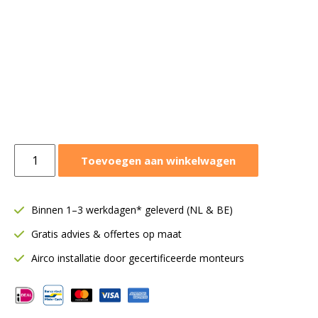
Panasonic
Toevoegen aan winkelwagen
vloerairco
2,5
kW
Binnen 1–3 werkdagen* geleverd (NL & BE)
|
Gratis advies & offertes op maat
Binnendeel
|
Airco installatie door gecertificeerde monteurs
CS-
CZ25CFEAW
aantal