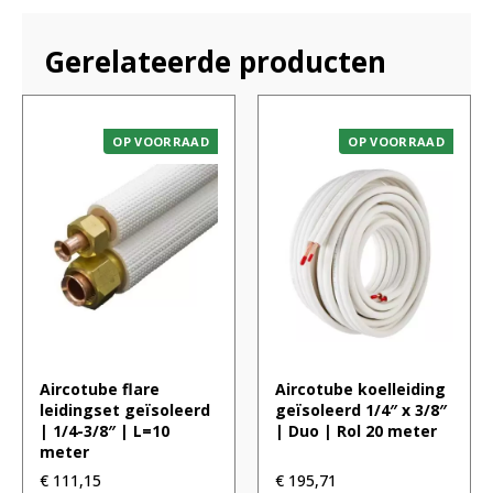
Gerelateerde producten
OP VOORRAAD
OP VOORRAAD
Aircotube flare
Aircotube koelleiding
leidingset geïsoleerd
geïsoleerd 1/4″ x 3/8″
| 1/4-3/8″ | L=10
| Duo | Rol 20 meter
meter
€
111,15
€
195,71