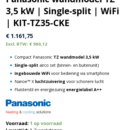
3,5 kW | Single-split | WiFi
| KIT-TZ35-CKE
€
1.161,75
€
960,12
Compact Panasonic
TZ wandmodel
3,5 kW
Single-split
airco set (binnen- en buitenunit)
Ingebouwde WiFi
voor bediening via smartphone
Nanoe™ X
luchtzuivering
voor schonere lucht
Fluisterstil en energiezuinig
energielabel A++
Voorraad:
1 op voorraad