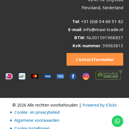
Flevoland, Nederland
Tel
:
+31 (0)6 54 60 51 62
E-mail
:
info@maxi-trade.nl
BTW
: NL001591968B37
KvK-nummer
: 39063813
Contactformulier
© 2026 Alle rechten voorbehouden |
Powered by iClicks
Cookie- en privacybeleid
Algemene voorwaarden
Cookie instellingen