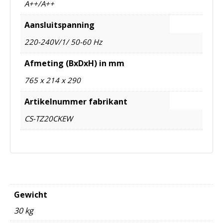
A++/A++
Aansluitspanning
220-240V/1/ 50-60 Hz
Afmeting (BxDxH) in mm
765 x 214 x 290
Artikelnummer fabrikant
CS-TZ20CKEW
Gewicht
30 kg