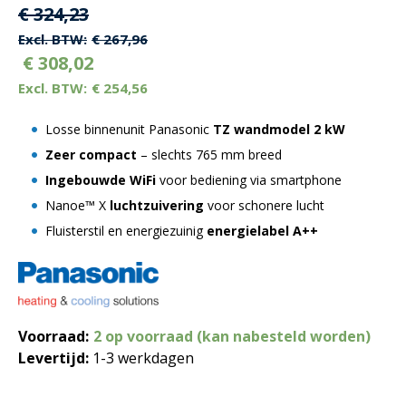
Oorspronkelijke
Huidige
€
324,23
prijs
prijs
€
267,96
€
308,02
was:
is:
€
254,56
€ 324,23.
€ 324,23.
Losse binnenunit Panasonic
TZ wandmodel
2 kW
Zeer compact
– slechts 765 mm breed
Ingebouwde WiFi
voor bediening via smartphone
Nanoe™ X
luchtzuivering
voor schonere lucht
Fluisterstil en energiezuinig
energielabel A++
Voorraad:
2 op voorraad (kan nabesteld worden)
Levertijd:
1-3 werkdagen