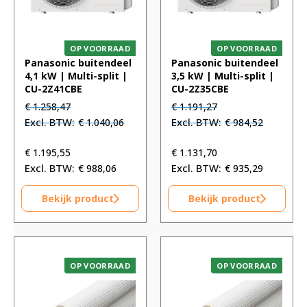
OP VOORRAAD
OP VOORRAAD
Panasonic buitendeel
Panasonic buitendeel
4,1 kW | Multi-split |
3,5 kW | Multi-split |
CU-2Z41CBE
CU-2Z35CBE
Oorspronkelijke
Huidige
Oorspronkelijke
Huidige
€
1.258,47
€
1.191,27
prijs
prijs
prijs
prijs
€
1.040,06
€
984,52
was:
is:
was:
is:
€ 1.258,47.
€ 1.258,47.
€ 1.191,27.
€ 1.191,27.
€
1.195,55
€
1.131,70
€
988,06
€
935,29
Bekijk product
Bekijk product
OP VOORRAAD
OP VOORRAAD