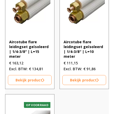
Aircotube flare
Aircotube flare
leidingset geïsoleerd
leidingset geïsoleerd
| 1/4-3/8″ | L=15
| 1/4-3/8″ | L=10
meter
meter
€
163,12
€
111,15
€
134,81
€
91,86
Bekijk product
Bekijk product
OP VOORRAAD