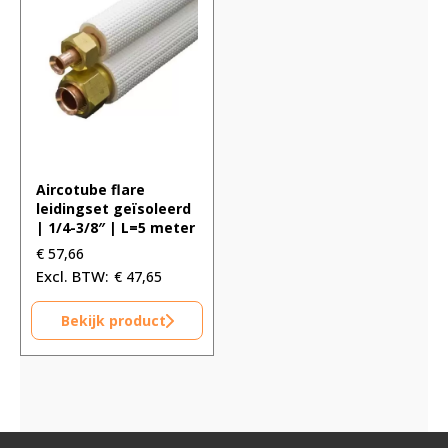
Aircotube flare
leidingset geïsoleerd
| 1/4-3/8″ | L=5 meter
€
57,66
€
47,65
Bekijk product