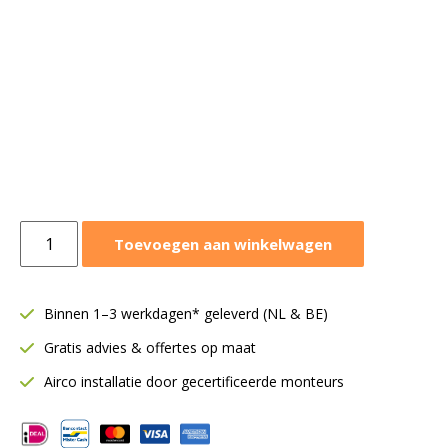
Panasonic
Toevoegen aan winkelwagen
wandmodel
TZ
2,0
Binnen 1–3 werkdagen* geleverd (NL & BE)
kW
Gratis advies & offertes op maat
|
Binnendeel
Airco installatie door gecertificeerde monteurs
|
CS-