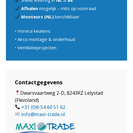
Afhalen
mogelijk – mits op voorraad
Monteurs (NL)
beschikbaar:
• Horeca keukens
• Airco montage & onderhoud
• Ventilatieprojecten
Contactgegevens
Dwarsvaartweg
2-D, 8243RZ Lelystad
(Flevoland)
+31 (0)6 54 60 51 62
info@maxi-trade.nl