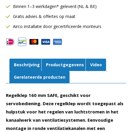
|
Binnen 1–3 werkdagen* geleverd (NL & BE)
SAFE
Gratis advies & offertes op maat
rubberafdichting
|
Airco installatie door gecertificeerde monteurs
Voor
servobediening
aantal
Beschrijving
Productgegevens
Video
Gerelateerde producten
Regelklep 160 mm SAFE, geschikt voor
servobediening. Deze regelklep wordt toegepast als
hulpstuk voor het regelen van luchtstromen in het
kanaalwerk van ventilatiesystemen. Eenvoudige
montage in ronde ventilatiekanalen met een