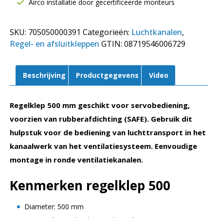
Airco installatie door gecertificeerde monteurs
|
Rubberafdichting
SKU:
705050000391
Categorieën:
Luchtkanalen
,
(SAFE)
Regel- en afsluitkleppen
GTIN:
08719546006729
aantal
Beschrijving
Productgegevens
Video
Regelklep 500 mm geschikt voor servobediening,
voorzien van rubberafdichting (SAFE). Gebruik dit
hulpstuk voor de bediening van luchttransport in het
kanaalwerk van het ventilatiesysteem. Eenvoudige
montage in ronde ventilatiekanalen.
Kenmerken regelklep 500
Diameter: 500 mm