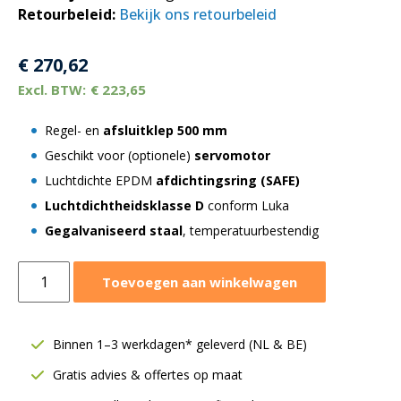
Retourbeleid:
Bekijk ons retourbeleid
€
270,62
€
223,65
Regel- en
afsluitklep 500 mm
Geschikt voor (optionele)
servomotor
Luchtdichte EPDM
afdichtingsring (SAFE)
Luchtdichtheidsklasse D
conform Luka
Gegalvaniseerd staal
, temperatuurbestendig
Regelklep
Toevoegen aan winkelwagen
Ø500
mm
|
Binnen 1–3 werkdagen* geleverd (NL & BE)
Geschikt
Gratis advies & offertes op maat
voor
servomotor