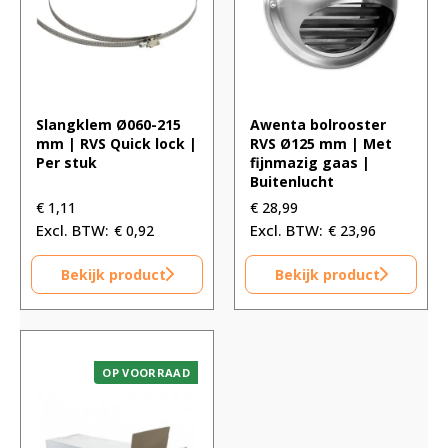
Slangklem Ø060-215
Awenta bolrooster
mm | RVS Quick lock |
RVS Ø125 mm | Met
Per stuk
fijnmazig gaas |
Buitenlucht
€
1,11
€
28,99
€
0,92
€
23,96
Bekijk product
Bekijk product
OP VOORRAAD