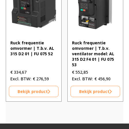
Ruck frequentie
Ruck frequentie
omvormer | T.b.v. AL
omvormer | T.b.v.
315 D2 01 | FU 075 52
ventilator model: AL
315 D2 F4 01 | FU 075
53
€
334,67
€
552,85
€
276,59
€
456,90
Bekijk product
Bekijk product