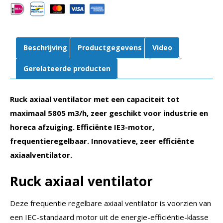
|
AL
315
D2
Beschrijving
Productgegevens
Video
01
aantal
Gerelateerde producten
Ruck axiaal ventilator met een capaciteit tot
maximaal 5805 m3/h, zeer geschikt voor industrie en
horeca afzuiging. Efficiënte IE3-motor,
frequentieregelbaar. Innovatieve, zeer efficiënte
axiaalventilator.
Ruck axiaal
ventilator
Deze frequentie regelbare axiaal ventilator is voorzien van
een IEC-standaard motor uit de energie-efficiëntie-klasse