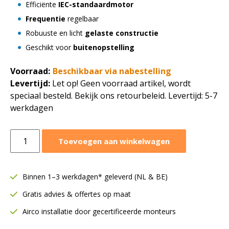
Efficiënte
IEC-standaardmotor
Frequentie
regelbaar
Robuuste en licht
gelaste constructie
Geschikt voor
buitenopstelling
Voorraad:
Beschikbaar via nabestelling
Levertijd:
Let op! Geen voorraad artikel, wordt
speciaal besteld. Bekijk ons retourbeleid. Levertijd: 5-7
werkdagen
Ruck
Toevoegen aan winkelwagen
axiaal
ventilator
Ø315
Binnen 1–3 werkdagen* geleverd (NL & BE)
mm
Gratis advies & offertes op maat
|
5805
Airco installatie door gecertificeerde monteurs
m3/h