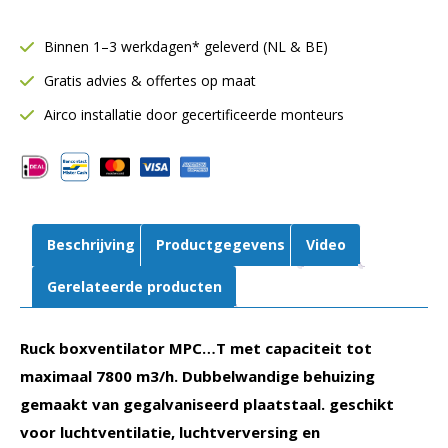
7800
m3/h
Binnen 1–3 werkdagen* geleverd (NL & BE)
|
Gratis advies & offertes op maat
Motor
buiten
Airco installatie door gecertificeerde monteurs
luchtstroom
|
MPC
500
E4
Beschrijving
Productgegevens
Video
T22
aantal
Gerelateerde producten
Ruck boxventilator MPC…T met capaciteit tot
maximaal 7800 m3/h. Dubbelwandige behuizing
gemaakt van gegalvaniseerd plaatstaal. geschikt
voor luchtventilatie, luchtverversing en