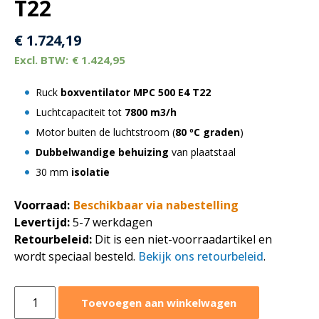
T22
€
1.724,19
€
1.424,95
Ruck
boxventilator MPC 500 E4 T22
Luchtcapaciteit tot
7800 m3/h
Motor buiten de luchtstroom (
80 ºC graden
)
Dubbelwandige behuizing
van plaatstaal
30 mm
isolatie
Voorraad:
Beschikbaar via nabestelling
Levertijd:
5-7 werkdagen
Retourbeleid:
Dit is een niet-voorraadartikel en
wordt speciaal besteld.
Bekijk ons retourbeleid
.
Ruck
Toevoegen aan winkelwagen
boxventilator