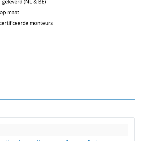
geleverd (NL & BE)
s op maat
ecertificeerde monteurs