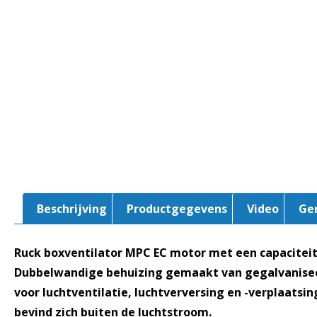
Beschrijving
Productgegevens
Video
Ge
Ruck boxventilator MPC EC motor met een capacitei
Dubbelwandige behuizing gemaakt van gegalvaniseer
voor luchtventilatie, luchtverversing en -verplaatsi
bevind zich buiten de luchtstroom.