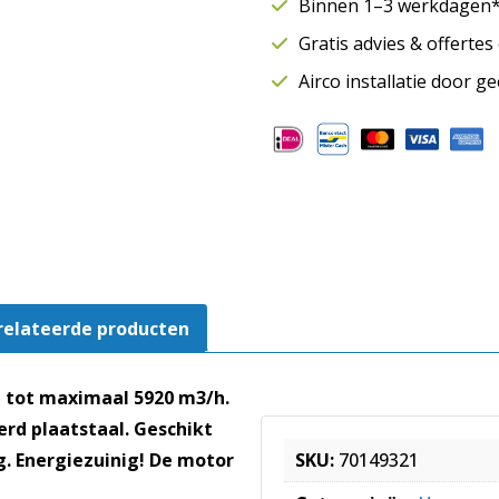
Binnen 1–3 werkdagen* 
m3/h
Gratis advies & offerte
|
Motor
Airco installatie door g
buiten
luchtstroom
|
EC
motor
|
MPC
355
EC
relateerde producten
T30
aantal
t tot maximaal 5920 m3/h.
d plaatstaal. Geschikt
ng. Energiezuinig! De motor
SKU:
70149321