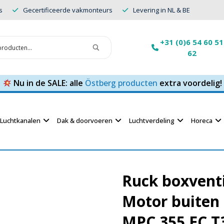
s
Gecertificeerde vakmonteurs
Levering in NL & BE
+31 (0)6 54 60 51
62
Nu in de SALE: alle
Östberg producten
extra voordelig!
Luchtkanalen
Dak & doorvoeren
Luchtverdeling
Horeca
Ruck boxvent
Motor buiten 
MPC 355 EC T