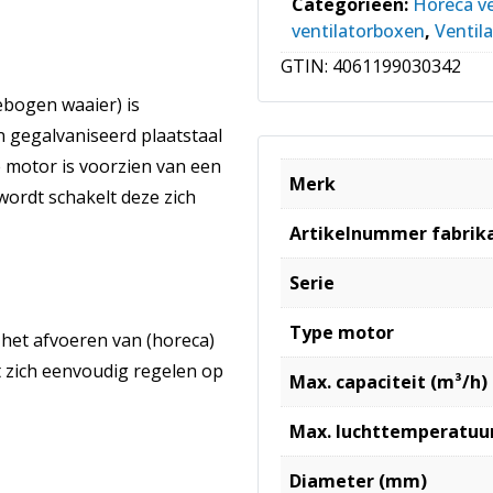
Categorieën:
Horeca v
ventilatorboxen
,
Ventil
GTIN:
4061199030342
ebogen waaier) is
 gegalvaniseerd plaatstaal
e motor is voorzien van een
Merk
wordt schakelt deze zich
Artikelnummer fabrik
Serie
Type motor
 het afvoeren van (horeca)
t zich eenvoudig regelen op
Max. capaciteit (m³/h)
Max. luchttemperatuur
Diameter (mm)