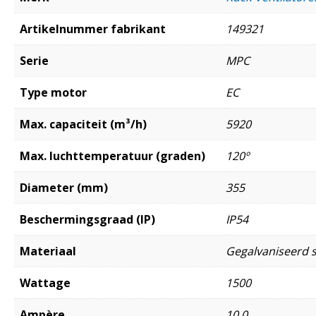
Artikelnummer fabrikant
149321
Serie
MPC
Type motor
EC
Max. capaciteit (m³/h)
5920
Max. luchttemperatuur (graden)
120º
Diameter (mm)
355
Beschermingsgraad (IP)
IP54
Materiaal
Gegalvaniseerd s
Wattage
1500
Ampère
10,0