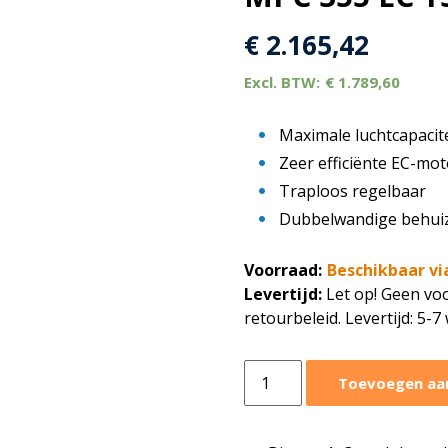
€
2.165,42
€
1.789,60
Maximale luchtcapacit
Zeer efficiënte EC-mot
Traploos regelbaar
Dubbelwandige behuizi
Voorraad:
Beschikbaar vi
Levertijd:
Let op! Geen voo
retourbeleid. Levertijd: 5-
Ruck
Toevoegen aa
boxventilator
MPC
5920