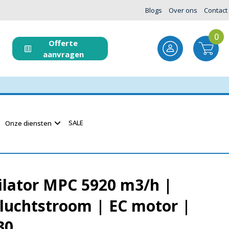
Blogs
Over ons
Contact
0
Offerte
aanvragen
SALE
Onze diensten
ilator MPC 5920 m3/h |
luchtstroom | EC motor |
30