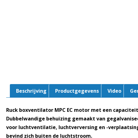
Beschrijving
Productgegevens
Video
Ge
Ruck boxventilator MPC EC motor met een capacitei
Dubbelwandige behuizing gemaakt van gegalvaniseer
voor luchtventilatie, luchtverversing en -verplaatsi
bevind zich buiten de luchtstroom.