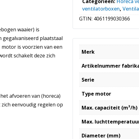
Categorieën:
Horeca v
ventilatorboxen
,
Ventil
GTIN:
4061199030366
ebogen waaier) is
 gegalvaniseerd plaatstaal
e motor is voorzien van een
Merk
wordt schakelt deze zich
Artikelnummer fabrik
Serie
Type motor
 het afvoeren van (horeca)
t zich eenvoudig regelen op
Max. capaciteit (m³/h)
Max. luchttemperatuur
Diameter (mm)