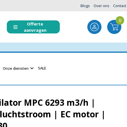
Blogs
Over ons
Contact
0
Offerte
aanvragen
SALE
Onze diensten
ilator MPC 6293 m3/h |
luchtstroom | EC motor |
30