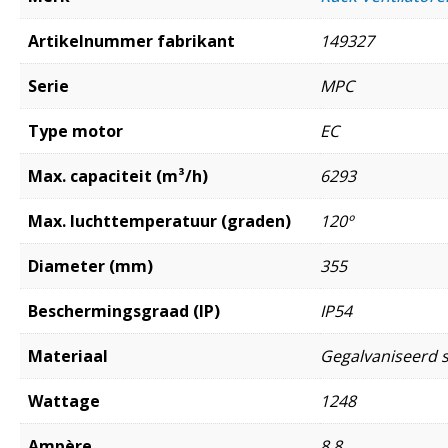
Artikelnummer fabrikant
149327
Serie
MPC
Type motor
EC
Max. capaciteit (m³/h)
6293
Max. luchttemperatuur (graden)
120º
Diameter (mm)
355
Beschermingsgraad (IP)
IP54
Materiaal
Gegalvaniseerd s
Wattage
1248
Ampère
8,8