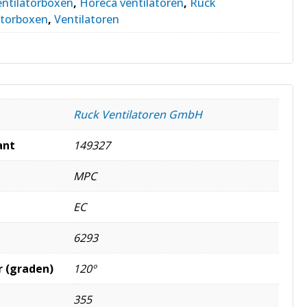
entilatorboxen
,
Horeca ventilatoren
,
Ruck
atorboxen
,
Ventilatoren
Ruck Ventilatoren GmbH
ant
149327
MPC
EC
6293
 (graden)
120º
355