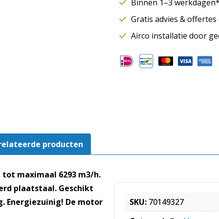
Binnen 1–3 werkdagen* 
m3/h
Gratis advies & offerte
|
Motor
Airco installatie door g
buiten
luchtstroom
|
EC
motor
|
MPC
400
EC
relateerde producten
T30
aantal
t tot maximaal 6293 m3/h.
d plaatstaal. Geschikt
ng. Energiezuinig! De motor
SKU:
70149327