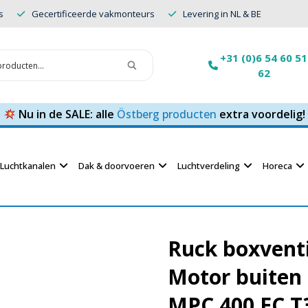
s
Gecertificeerde vakmonteurs
Levering in NL & BE
+31 (0)6 54 60 51
62
Nu in de SALE: alle
Östberg producten
extra voordelig!
Luchtkanalen
Dak & doorvoeren
Luchtverdeling
Horeca
Ruck boxvent
Motor buiten 
MPC 400 EC T