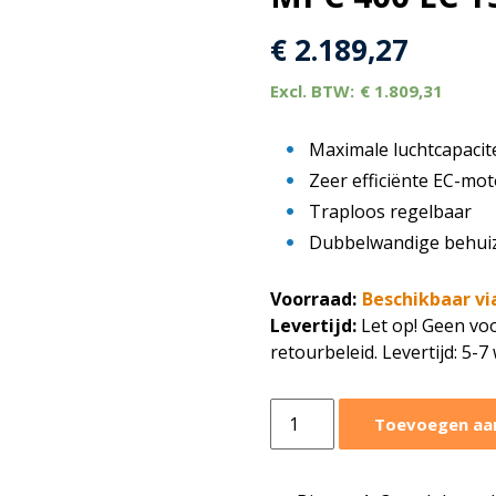
€
2.189,27
€
1.809,31
Maximale luchtcapacit
Zeer efficiënte EC-mot
Traploos regelbaar
Dubbelwandige behuizi
Voorraad:
Beschikbaar vi
Levertijd:
Let op! Geen voo
retourbeleid. Levertijd: 5-
Ruck
Toevoegen aa
boxventilator
MPC
6293