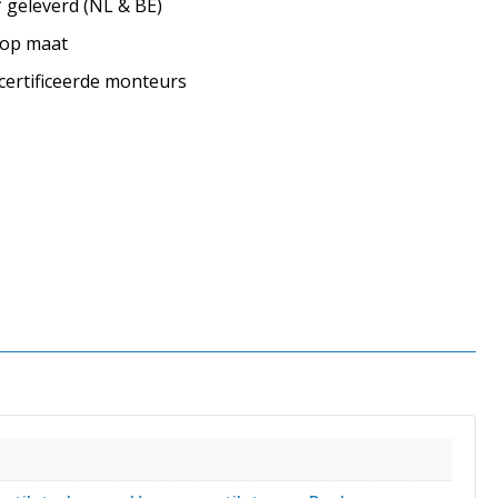
geleverd (NL & BE)
s op maat
ecertificeerde monteurs