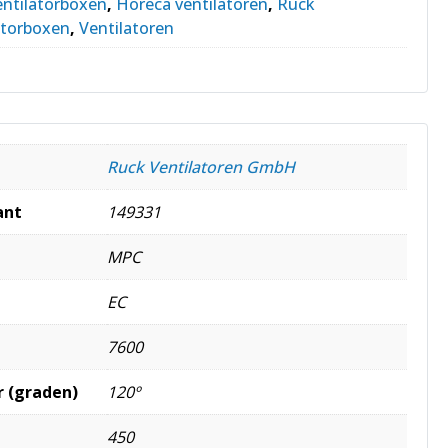
entilatorboxen
,
Horeca ventilatoren
,
Ruck
atorboxen
,
Ventilatoren
Ruck Ventilatoren GmbH
ant
149331
MPC
EC
7600
 (graden)
120º
450