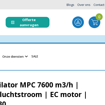
Blogs
Over ons
Contact
0
Offerte
aanvragen
SALE
Onze diensten
ilator MPC 7600 m3/h |
luchtstroom | EC motor |
30