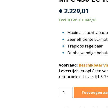
€
2.229,01
€
1.842,16
Maximale luchtcapacit
Zeer efficiënte EC-mot
Traploos regelbaar
Dubbelwandige behuizi
Voorraad:
Beschikbaar vi
Levertijd:
Let op! Geen voo
retourbeleid. Levertijd: 5-
Ruck
Toevoegen aa
boxventilator
MPC
7600