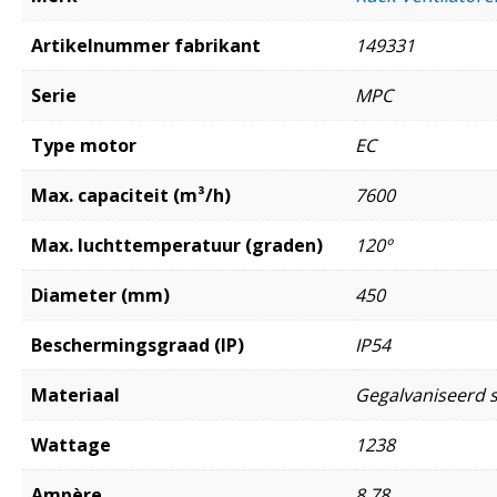
Artikelnummer fabrikant
149331
Serie
MPC
Type motor
EC
Max. capaciteit (m³/h)
7600
Max. luchttemperatuur (graden)
120º
Diameter (mm)
450
Beschermingsgraad (IP)
IP54
Materiaal
Gegalvaniseerd s
Wattage
1238
Ampère
8,78