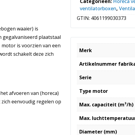
Categorieën:
Horeca v
ventilatorboxen
,
Ventil
GTIN:
4061199030373
ebogen waaier) is
 gegalvaniseerd plaatstaal
e motor is voorzien van een
Merk
wordt schakelt deze zich
Artikelnummer fabrik
Serie
Type motor
 het afvoeren van (horeca)
t zich eenvoudig regelen op
Max. capaciteit (m³/h)
Max. luchttemperatuur
Diameter (mm)