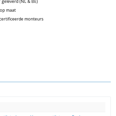
geleverd (NL & BE)
s op maat
ecertificeerde monteurs