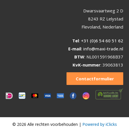
Dwarsvaartweg 2 D
8243 RZ Lelystad
Flevoland, Nederland
Tel
:
+31 (0)6 54 60 51 62
E-mail
:
info@maxi-trade.nl
BTW
: NL001591968B37
KvK-nummer
: 39063813
Contactformulier
© 2026 Alle rechten voorbehouden |
Powered by iClicks