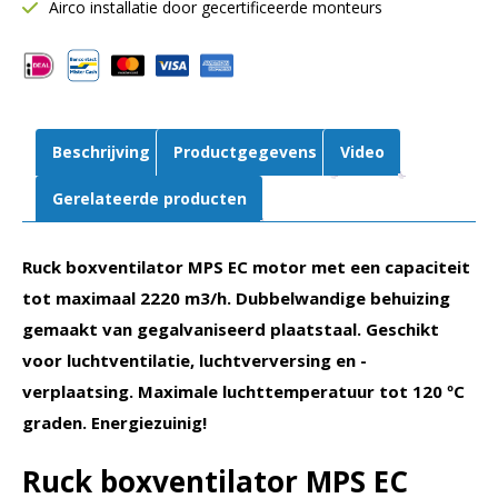
Motor
Airco installatie door gecertificeerde monteurs
buiten
luchtstroom
|
EC
motor
Beschrijving
Productgegevens
Video
|
MPS
Gerelateerde producten
225
EC
Ruck boxventilator MPS EC motor met een capaciteit
30
aantal
tot maximaal 2220 m3/h. Dubbelwandige behuizing
gemaakt van gegalvaniseerd plaatstaal. Geschikt
voor luchtventilatie, luchtverversing en -
verplaatsing. Maximale luchttemperatuur tot 120 ºC
graden. Energiezuinig!
Ruck boxventilator MPS EC