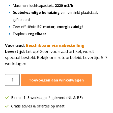
Maximale luchtcapaciteit:
2220 m3/h
Dubbelwandige behuizing
van verzinkt plaatstaal,
geïsoleerd
Zeer efficiënte
EC-motor, energiezuinig!
Traploos
regelbaar
Voorraad:
Beschikbaar via nabestelling
Levertijd:
Let op! Geen voorraad artikel, wordt
speciaal besteld. Bekijk ons retourbeleid. Levertijd: 5-7
werkdagen
Ruck
Toevoegen aan winkelwagen
boxventilator
MPS
2220
Binnen 1–3 werkdagen* geleverd (NL & BE)
m3/h
Gratis advies & offertes op maat
|