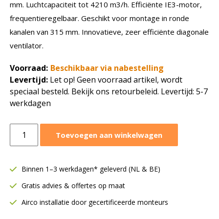
mm. Luchtcapaciteit tot 4210 m3/h. Efficiënte IE3-motor,
frequentieregelbaar. Geschikt voor montage in ronde
kanalen van 315 mm. Innovatieve, zeer efficiënte diagonale
ventilator.
Voorraad:
Beschikbaar via nabestelling
Levertijd:
Let op! Geen voorraad artikel, wordt
speciaal besteld. Bekijk ons retourbeleid. Levertijd: 5-7
werkdagen
Ruck
Toevoegen aan winkelwagen
buisventilator
Etaline
D
Binnen 1–3 werkdagen* geleverd (NL & BE)
Ø315
Gratis advies & offertes op maat
mm
|
Airco installatie door gecertificeerde monteurs
4210