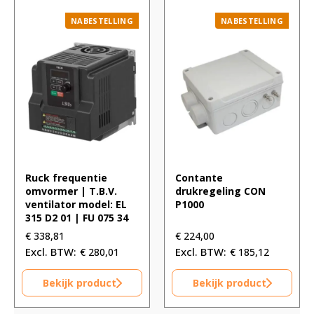
NABESTELLING
NABESTELLING
Ruck frequentie
Contante
omvormer | T.B.V.
drukregeling CON
ventilator model: EL
P1000
315 D2 01 | FU 075 34
€
338,81
€
224,00
€
280,01
€
185,12
Bekijk product
Bekijk product