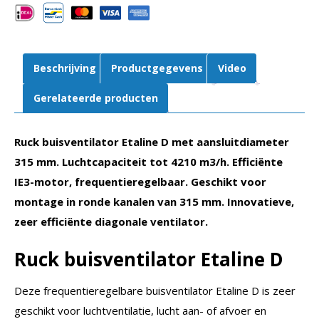
m3/h
|
EL
315
Beschrijving
Productgegevens
Video
D2
01
Gerelateerde producten
aantal
Ruck buisventilator Etaline D met aansluitdiameter
315 mm. Luchtcapaciteit tot 4210 m3/h. Efficiënte
IE3-motor, frequentieregelbaar. Geschikt voor
montage in ronde kanalen van 315 mm. Innovatieve,
zeer efficiënte diagonale ventilator.
Ruck buisventilator Etaline D
Deze frequentieregelbare buisventilator Etaline D is zeer
geschikt voor luchtventilatie, lucht aan- of afvoer en