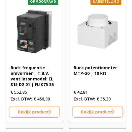
OP VOORRAAD
NABESTELLING
Ruck frequentie
Ruck potentiometer
omvormer | T.B.V.
MTP-20 | 10 kΩ
ventilator model: EL
315 D2 01 | FU 075 35
€
552,85
€
42,81
€
456,90
€
35,38
Bekijk product
Bekijk product