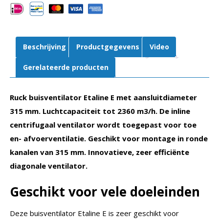
m3/h
|
EL
315
Beschrijving
Productgegevens
Video
E2
03
Gerelateerde producten
aantal
Ruck buisventilator Etaline E met aansluitdiameter
315 mm. Luchtcapaciteit tot 2360 m3/h. De inline
centrifugaal ventilator wordt toegepast voor toe
en- afvoerventilatie. Geschikt voor montage in ronde
kanalen van 315 mm. Innovatieve, zeer efficiënte
diagonale ventilator.
Geschikt voor vele doeleinden
Deze buisventilator Etaline E is zeer geschikt voor