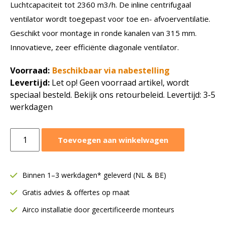
Luchtcapaciteit tot 2360 m3/h. De inline centrifugaal
ventilator wordt toegepast voor toe en- afvoerventilatie.
Geschikt voor montage in ronde kanalen van 315 mm.
Innovatieve, zeer efficiënte diagonale ventilator.
Voorraad:
Beschikbaar via nabestelling
Levertijd:
Let op! Geen voorraad artikel, wordt
speciaal besteld. Bekijk ons retourbeleid. Levertijd: 3-5
werkdagen
Ruck
Toevoegen aan winkelwagen
buisventilator
Etaline
E
Binnen 1–3 werkdagen* geleverd (NL & BE)
Ø315
Gratis advies & offertes op maat
mm
|
Airco installatie door gecertificeerde monteurs
2360