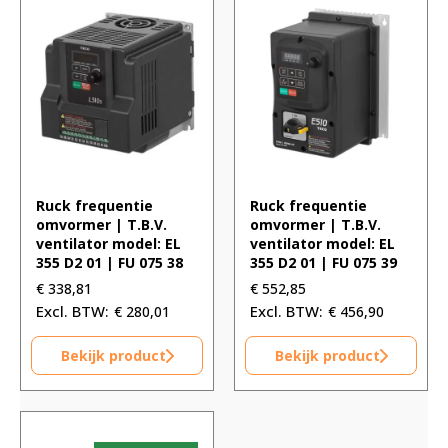
Ruck frequentie
Ruck frequentie
omvormer | T.B.V.
omvormer | T.B.V.
ventilator model: EL
ventilator model: EL
355 D2 01 | FU 075 38
355 D2 01 | FU 075 39
€
338,81
€
552,85
€
280,01
€
456,90
Bekijk product
Bekijk product