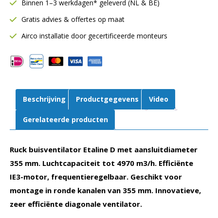
Binnen 1–3 werkdagen* geleverd (NL & BE)
Ø355
Gratis advies & offertes op maat
mm
|
Airco installatie door gecertificeerde monteurs
4970
m3/h
|
EL
355
Beschrijving
Productgegevens
Video
D2
01
Gerelateerde producten
aantal
Ruck buisventilator Etaline D met aansluitdiameter
355 mm. Luchtcapaciteit tot 4970 m3/h. Efficiënte
IE3-motor, frequentieregelbaar. Geschikt voor
montage in ronde kanalen van 355 mm. Innovatieve,
zeer efficiënte diagonale ventilator.