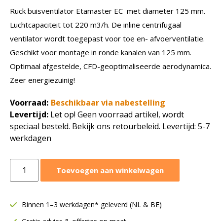
Ruck buisventilator Etamaster EC met diameter 125 mm.
Luchtcapaciteit tot 220 m3/h. De inline centrifugaal
ventilator wordt toegepast voor toe en- afvoerventilatie.
Geschikt voor montage in ronde kanalen van 125 mm.
Optimaal afgestelde, CFD-geoptimaliseerde aerodynamica.
Zeer energiezuinig!
Voorraad:
Beschikbaar via nabestelling
Levertijd:
Let op! Geen voorraad artikel, wordt
speciaal besteld. Bekijk ons retourbeleid. Levertijd: 5-7
werkdagen
Ruck
Toevoegen aan winkelwagen
buisventilator
Etamaster
EC
Binnen 1–3 werkdagen* geleverd (NL & BE)
motor