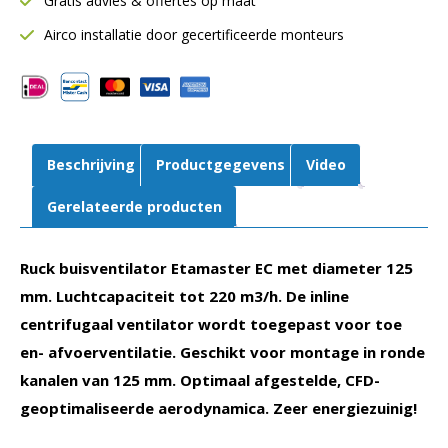
Gratis advies & offertes op maat
Ø125
mm
Airco installatie door gecertificeerde monteurs
|
220
m3/h
|
EM
Beschrijving
Productgegevens
Video
125
EC
Gerelateerde producten
02
aantal
Ruck buisventilator Etamaster EC met diameter 125
mm. Luchtcapaciteit tot 220 m3/h. De inline
centrifugaal ventilator wordt toegepast voor toe
en- afvoerventilatie. Geschikt voor montage in ronde
kanalen van 125 mm. Optimaal afgestelde, CFD-
geoptimaliseerde aerodynamica. Zeer energiezuinig!