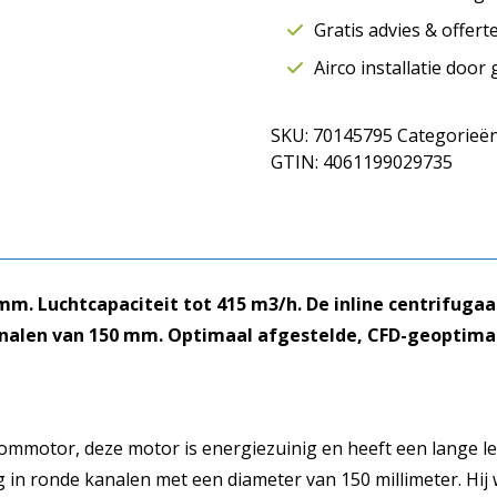
motor
Gratis advies & offer
Ø150
mm
Airco installatie door
|
415
SKU:
70145795
Categorieë
m3/h
GTIN:
4061199029735
|
EM
150
EC
02
aantal
m. Luchtcapaciteit tot 415 m3/h. De inline centrifugaa
analen van 150 mm. Optimaal afgestelde, CFD-geoptima
ommotor, deze motor is energiezuinig en heeft een lange lev
ng in ronde kanalen met een diameter van 150 millimeter. Hij