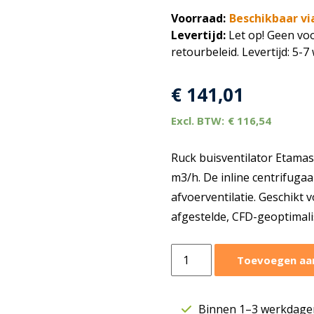
Voorraad:
Beschikbaar vi
Levertijd:
Let op! Geen voo
retourbeleid. Levertijd: 5-
€
141,01
€
116,54
Ruck buisventilator Etamas
m3/h. De inline centrifugaa
afvoerventilatie. Geschikt
afgestelde, CFD-geoptimali
Ruck
Toevoegen aa
buisventilator
Etamaster
EC
Binnen 1–3 werkdagen