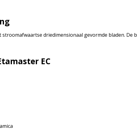
ing
t stroomafwaartse driedimensionaal gevormde bladen. De beh
Etamaster EC
namica