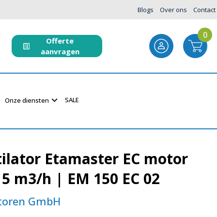
Blogs
Over ons
Contact
0
Offerte
aanvragen
SALE
Onze diensten
ilator Etamaster EC motor
5 m3/h | EM 150 EC 02
atoren GmbH