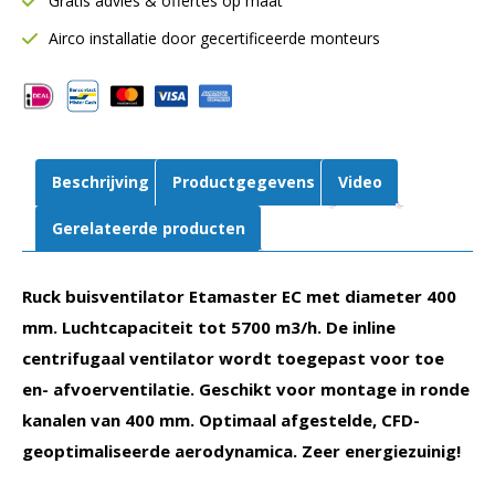
Gratis advies & offertes op maat
Ø400
mm
Airco installatie door gecertificeerde monteurs
|
5700
m3/h
|
EM
Beschrijving
Productgegevens
Video
400
EC
Gerelateerde producten
01
aantal
Ruck buisventilator Etamaster EC met diameter 400
mm. Luchtcapaciteit tot 5700 m3/h. De inline
centrifugaal ventilator wordt toegepast voor toe
en- afvoerventilatie. Geschikt voor montage in ronde
kanalen van 400 mm. Optimaal afgestelde, CFD-
geoptimaliseerde aerodynamica. Zeer energiezuinig!