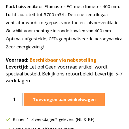
Ruck buisventilator Etamaster EC met diameter 400 mm.
Luchtcapaciteit tot 5700 m3/h. De inline centrifugaal
ventilator wordt toegepast voor toe en- afvoerventilatie.
Geschikt voor montage in ronde kanalen van 400 mm.
Optimaal afgestelde, CFD-geoptimaliseerde aerodynamica.
Zeer energiezuinig!
Voorraad:
Beschikbaar via nabestelling
Levertijd:
Let op! Geen voorraad artikel, wordt
speciaal besteld. Bekijk ons retourbeleid. Levertijd: 5-7
werkdagen
Ruck
Toevoegen aan winkelwagen
buisventilator
Etamaster
EC
Binnen 1–3 werkdagen* geleverd (NL & BE)
motor