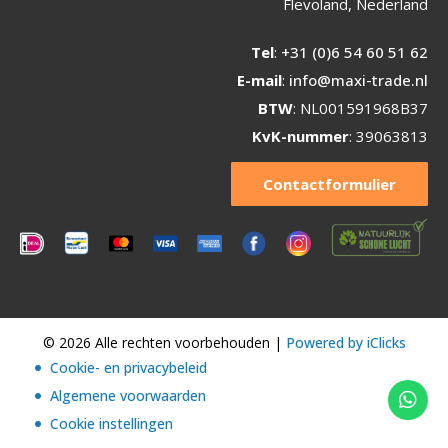
Flevoland, Nederland
Tel
:
+31 (0)6 54 60 51 62
E-mail
:
info@maxi-trade.nl
BTW
: NL001591968B37
KvK-nummer
: 39063813
Contactformulier
© 2026 Alle rechten voorbehouden |
Powered by iClicks
Cookie- en privacybeleid
Algemene voorwaarden
Cookie instellingen