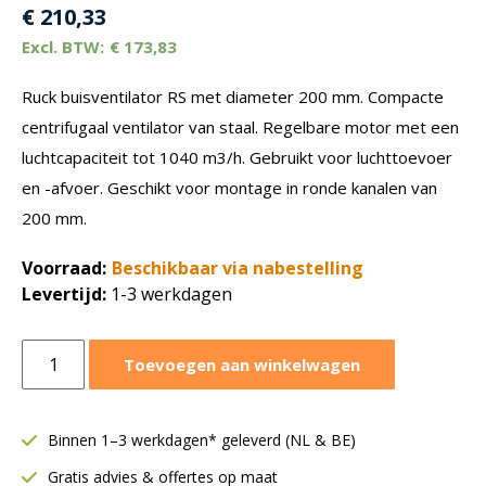
€
210,33
€
173,83
Ruck buisventilator RS met diameter 200 mm. Compacte
centrifugaal ventilator van staal. Regelbare motor met een
luchtcapaciteit tot 1040 m3/h. Gebruikt voor luchttoevoer
en -afvoer. Geschikt voor montage in ronde kanalen van
200 mm.
Voorraad:
Beschikbaar via nabestelling
Levertijd:
1-3 werkdagen
Ruck
Toevoegen aan winkelwagen
buisventilator
RS
Ø200
Binnen 1–3 werkdagen* geleverd (NL & BE)
mm
Gratis advies & offertes op maat
|