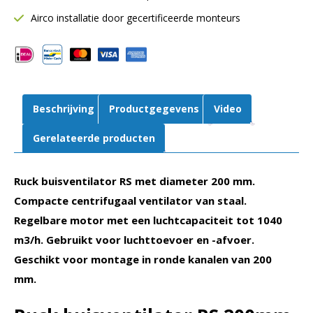
1040
Airco installatie door gecertificeerde monteurs
m³/h
|
RS
200L
10
Beschrijving
Productgegevens
Video
aantal
Gerelateerde producten
Ruck buisventilator RS met diameter 200 mm.
Compacte centrifugaal ventilator van staal.
Regelbare motor met een luchtcapaciteit tot 1040
m3/h. Gebruikt voor luchttoevoer en -afvoer.
Geschikt voor montage in ronde kanalen van 200
mm.