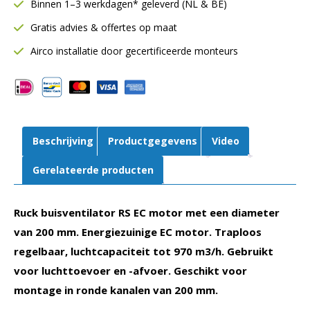
Binnen 1–3 werkdagen* geleverd (NL & BE)
motor
Gratis advies & offertes op maat
Ø200
mm
Airco installatie door gecertificeerde monteurs
|
970
m³/h
|
RS
Beschrijving
Productgegevens
Video
200
EC
Gerelateerde producten
K
01
Ruck buisventilator RS EC motor met een diameter
aantal
van 200 mm. Energiezuinige EC motor. Traploos
regelbaar, luchtcapaciteit tot 970 m3/h. Gebruikt
voor luchttoevoer en -afvoer. Geschikt voor
montage in ronde kanalen van 200 mm.