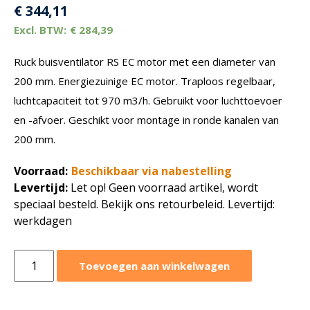
€
344,11
€
284,39
Ruck buisventilator RS EC motor met een diameter van
200 mm. Energiezuinige EC motor. Traploos regelbaar,
luchtcapaciteit tot 970 m3/h. Gebruikt voor luchttoevoer
en -afvoer. Geschikt voor montage in ronde kanalen van
200 mm.
Voorraad:
Beschikbaar via nabestelling
Levertijd:
Let op! Geen voorraad artikel, wordt
speciaal besteld. Bekijk ons retourbeleid. Levertijd:
werkdagen
Ruck
Toevoegen aan winkelwagen
buisventilator
RS
EC