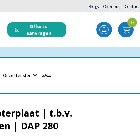
Blogs
Over ons
Contact
0
Offerte
aanvragen
SALE
Onze diensten
erplaat | t.b.v.
en | DAP 280