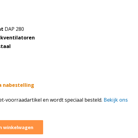
at
DAP 280
kventilatoren
staal
a nabestelling
iet-voorraadartikel en wordt speciaal besteld.
Bekijk ons
n winkelwagen