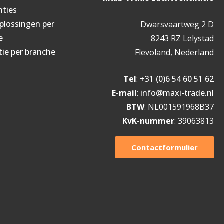
nties
oplossingen per
Dwarsvaartweg 2 D
e
8243 RZ Lelystad
tie per branche
Flevoland, Nederland
Tel
:
+31 (0)6 54 60 51 62
E-mail
:
info@maxi-trade.nl
BTW
: NL001591968B37
KvK-nummer
: 39063813
Contactformulier