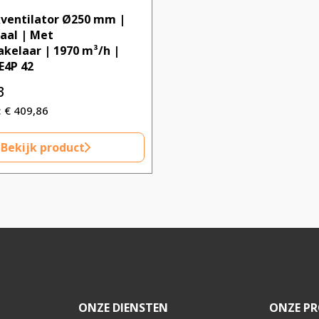
ventilator Ø250 mm |
aal | Met
kelaar | 1970 m³/h |
E4P 42
3
€
409,86
Bekijk product
ONZE DIENSTEN
ONZE PR