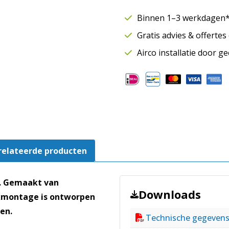
|
t.b.v.
Binnen 1–3 werkdagen* 
dakventilatoren
Gratis advies & offerte
|
DAP
Airco installatie door g
280
aantal
relateerde producten
n. Gemaakt van
Downloads
akmontage is ontworpen
ren.
Technische gegeven