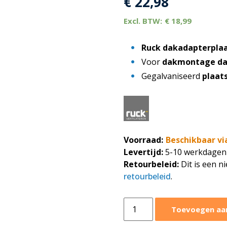
€
22,98
€
18,99
Ruck dakadapterpla
Voor
dakmontage da
Gegalvaniseerd
plaat
Voorraad:
Beschikbaar vi
Levertijd:
5-10 werkdagen
Retourbeleid:
Dit is een n
retourbeleid
.
Ruck
Toevoegen aa
dakadapterplaat