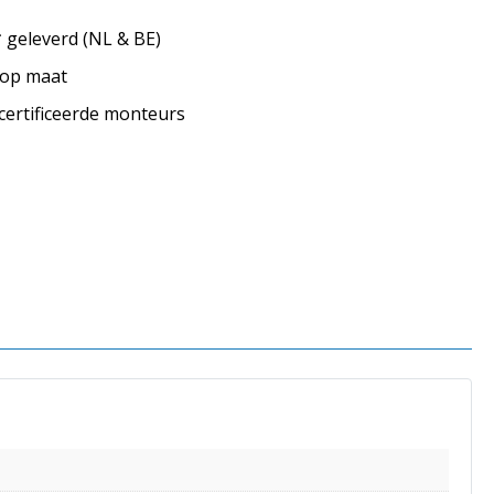
geleverd (NL & BE)
s op maat
ecertificeerde monteurs
s