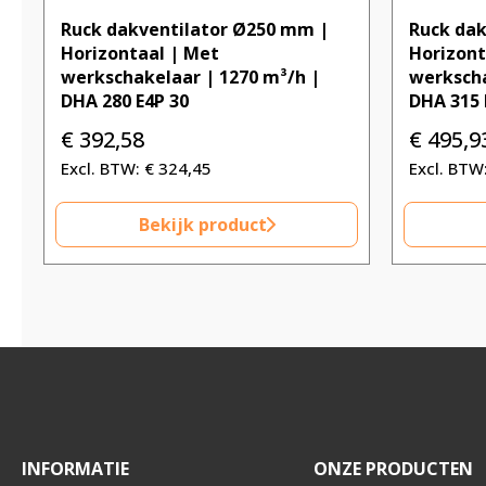
Ruck dakventilator Ø250 mm |
Ruck dak
Horizontaal | Met
Horizont
werkschakelaar | 1270 m³/h |
werkscha
DHA 280 E4P 30
DHA 315 
€
392,58
€
495,9
€
324,45
Bekijk product
INFORMATIE
ONZE PRODUCTEN