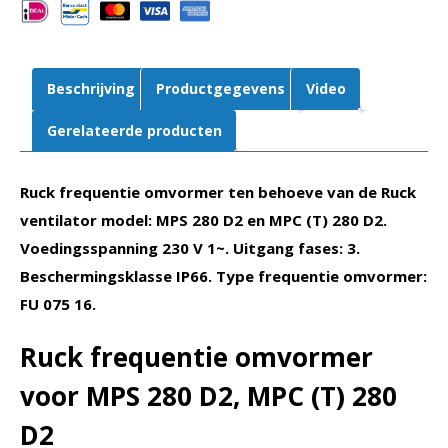
MPS
280
D2,
MPC
Beschrijving
Productgegevens
Video
(T)
280
Gerelateerde producten
D2
(FU
Ruck frequentie omvormer ten behoeve van de Ruck
075
16)
ventilator model: MPS 280 D2 en MPC (T) 280 D2.
aantal
Voedingsspanning 230 V 1~. Uitgang fases: 3.
Beschermingsklasse IP66. Type frequentie omvormer:
FU 075 16.
Ruck frequentie omvormer
voor MPS 280 D2, MPC (T) 280
D2