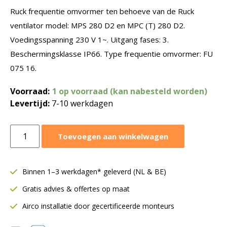
Ruck frequentie omvormer ten behoeve van de Ruck
ventilator model: MPS 280 D2 en MPC (T) 280 D2.
Voedingsspanning 230 V 1~. Uitgang fases: 3.
Beschermingsklasse IP66. Type frequentie omvormer: FU
075 16.
Voorraad:
1 op voorraad (kan nabesteld worden)
Levertijd:
7-10 werkdagen
Ruck
Toevoegen aan winkelwagen
frequentie
omvormer
0-
Binnen 1–3 werkdagen* geleverd (NL & BE)
230V
Gratis advies & offertes op maat
1~
|
Airco installatie door gecertificeerde monteurs
T.B.V.