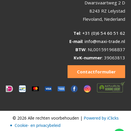
Dwarsvaartweg 2 D
8243 RZ Lelystad
Flevoland, Nederland
Tel
:
+31 (0)6 54 60 51 62
E-mail
:
info@maxi-trade.nl
BTW
: NL001591968B37
KvK-nummer
: 39063813
Contactformulier
© 2026 Alle rechten voorbehouden |
Powered by iClicks
Cookie- en privacybeleid