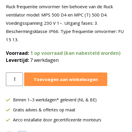
Ruck frequentie omvormer ten behoeve van de Ruck
ventilator model: MPS 500 D4 en MPC (T) 500 D4.
Voedingsspanning 230 V 1~. Uitgang fases: 3.
Beschermingsklasse IP66. Type frequentie omvormer: FU
15 13.
Voorraad:
1 op voorraad (kan nabesteld worden)
Levertijd:
7 werkdagen
Ruck
Toevoegen aan winkelwagen
frequentie
omvormer
0-
Binnen 1–3 werkdagen* geleverd (NL & BE)
230V
Gratis advies & offertes op maat
1~
|
Airco installatie door gecertificeerde monteurs
T.B.V.