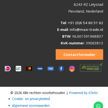
8243 RZ Lelystad
Flevoland, Nederland
Tel
:
+31 (0)6 54 60 51 62
E-mail
:
info@maxi-trade.nl
BTW
: NL001591968B37
KvK-nummer
: 39063813
Contactformulier
© 2026 Alle rechten voorbehouden |
Powered by iClicks
Cookie- en privacybeleid
Algemene voorwaarden