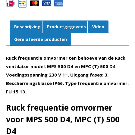
MPS
500
D4,
MPC
Beschrijving
Productgegevens
Video
(T)
500
Gerelateerde producten
D4
(FU
Ruck frequentie omvormer ten behoeve van de Ruck
15
13)
ventilator model: MPS 500 D4 en MPC (T) 500 D4.
aantal
Voedingsspanning 230 V 1~. Uitgang fases: 3.
Beschermingsklasse IP66. Type frequentie omvormer:
FU 15 13.
Ruck frequentie omvormer
voor MPS 500 D4, MPC (T) 500
D4