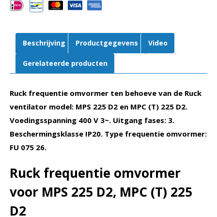
MPS
225
D2,
MPC
Beschrijving
Productgegevens
Video
(T)
225
Gerelateerde producten
D2
(FU
Ruck frequentie omvormer ten behoeve van de Ruck
075
20)
ventilator model: MPS 225 D2 en MPC (T) 225 D2.
aantal
Voedingsspanning 400 V 3~. Uitgang fases: 3.
Beschermingsklasse IP20. Type frequentie omvormer:
FU 075 26.
Ruck frequentie omvormer
voor MPS 225 D2, MPC (T) 225
D2