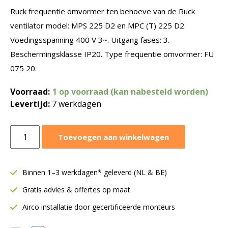
Ruck frequentie omvormer ten behoeve van de Ruck
ventilator model: MPS 225 D2 en MPC (T) 225 D2.
Voedingsspanning 400 V 3~. Uitgang fases: 3.
Beschermingsklasse IP20. Type frequentie omvormer: FU
075 20.
Voorraad:
1 op voorraad (kan nabesteld worden)
Levertijd:
7 werkdagen
Ruck
Toevoegen aan winkelwagen
frequentie
omvormer
0-
Binnen 1–3 werkdagen* geleverd (NL & BE)
400V
Gratis advies & offertes op maat
3~
|
Airco installatie door gecertificeerde monteurs
T.B.V.