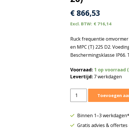
€
866,53
€
716,14
Ruck frequentie omvormer 
en MPC (T) 225 D2. Voeding
Beschermingsklasse IP66. 
Voorraad:
1 op voorraad 
Levertijd:
7 werkdagen
Ruck
Toevoegen aa
frequentie
omvormer
0-
Binnen 1–3 werkdagen* 
400V
Gratis advies & offerte
3~