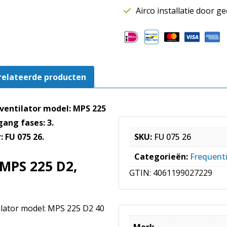
|
Airco installatie door g
T.B.V.
MPS
225
D2,
MPC
relateerde producten
(T)
225
D2
ventilator model: MPS 225
(FU
gang fases: 3.
075
 FU 075 26.
SKU:
FU 075 26
26)
aantal
Categorieën:
Frequent
MPS 225 D2,
GTIN:
4061199027229
ilator model: MPS 225 D2 40
Merk