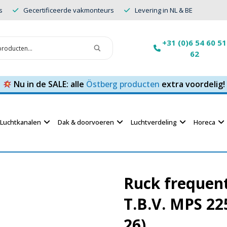
s
Gecertificeerde vakmonteurs
Levering in NL & BE
+31 (0)6 54 60 51
62
Nu in de SALE: alle
Östberg producten
extra voordelig!
Luchtkanalen
Dak & doorvoeren
Luchtverdeling
Horeca
Ruck frequen
T.B.V. MPS 22
26)