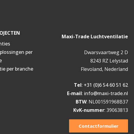
OJECTEN
Maxi-Trade Luchtventilatie
nties
oplossingen per
Dwarsvaartweg 2 D
e
8243 RZ Lelystad
tie per branche
Flevoland, Nederland
Tel
:
+31 (0)6 54 60 51 62
E-mail
:
info@maxi-trade.nl
BTW
: NL001591968B37
KvK-nummer
: 39063813
Contactformulier