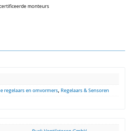
ecertificeerde monteurs
ie regelaars en omvormers
,
Regelaars & Sensoren
Ruck Ventilatoren GmbH