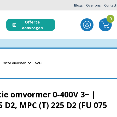
Blogs
Over ons
Contact
0
Offerte
aanvragen
SALE
Onze diensten
tie omvormer 0-400V 3~ |
5 D2, MPC (T) 225 D2 (FU 075