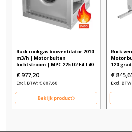
Ruck rookgas boxventilator 2010
Ruck ven
m3/h | Motor buiten
Motor bu
luchtstroom | MPC 225 D2 F4 T40
120 grad
€
977,20
€
845,6
€
807,60
Bekijk product