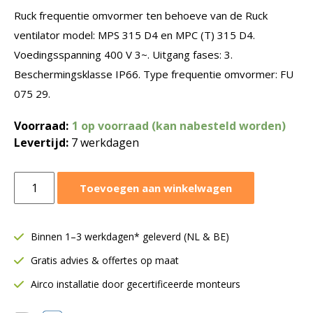
Ruck frequentie omvormer ten behoeve van de Ruck
ventilator model: MPS 315 D4 en MPC (T) 315 D4.
Voedingsspanning 400 V 3~. Uitgang fases: 3.
Beschermingsklasse IP66. Type frequentie omvormer: FU
075 29.
Voorraad:
1 op voorraad (kan nabesteld worden)
Levertijd:
7 werkdagen
Ruck
Toevoegen aan winkelwagen
frequentie
omvormer
0-
Binnen 1–3 werkdagen* geleverd (NL & BE)
400V
Gratis advies & offertes op maat
3~
|
Airco installatie door gecertificeerde monteurs
T.B.V.