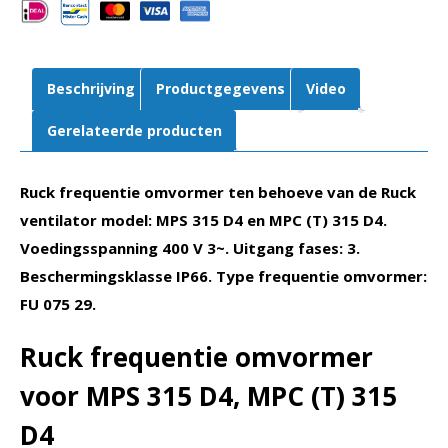
MPS
315
D4,
MPC
Beschrijving
Productgegevens
Video
(T)
315
Gerelateerde producten
D4
(FU
Ruck frequentie omvormer ten behoeve van de Ruck
075
29)
ventilator model: MPS 315 D4 en MPC (T) 315 D4.
aantal
Voedingsspanning 400 V 3~. Uitgang fases: 3.
Beschermingsklasse IP66. Type frequentie omvormer:
FU 075 29.
Ruck frequentie omvormer
voor MPS 315 D4, MPC (T) 315
D4