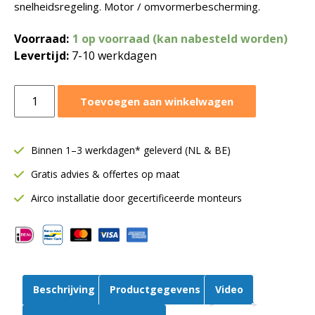
snelheidsregeling. Motor / omvormerbescherming.
Voorraad:
1 op voorraad (kan nabesteld worden)
Levertijd:
7-10 werkdagen
Ruck
Toevoegen aan winkelwagen
frequentie
omvormer
|
Binnen 1–3 werkdagen* geleverd (NL & BE)
T.B.V.
Gratis advies & offertes op maat
ventilator
model:
Airco installatie door gecertificeerde monteurs
EL
560
D4
02
|
Beschrijving
Productgegevens
Video
FU
15