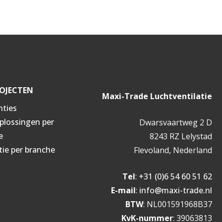
OJECTEN
Maxi-Trade Luchtventilatie
nties
oplossingen per
Dwarsvaartweg 2 D
e
8243 RZ Lelystad
tie per branche
Flevoland, Nederland
Tel
:
+31 (0)6 54 60 51 62
E-mail
:
info@maxi-trade.nl
BTW
: NL001591968B37
KvK-nummer
: 39063813