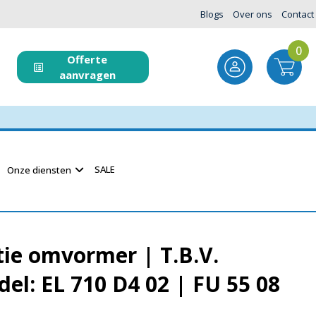
Blogs
Over ons
Contact
0
Offerte
aanvragen
SALE
Onze diensten
ie omvormer | T.B.V.
del: EL 710 D4 02 | FU 55 08