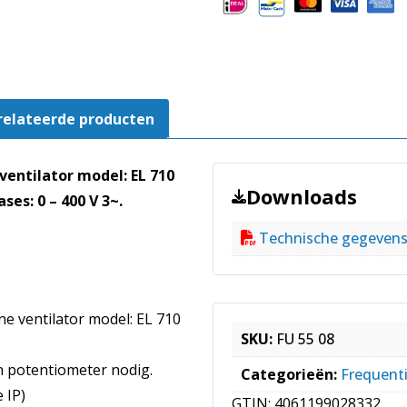
D4
02
|
FU
55
relateerde producten
08
aantal
entilator model: EL 710
Downloads
ses: 0 – 400 V 3~.
Technische gegeven
e ventilator model: EL 710
SKU:
FU 55 08
n potentiometer nodig.
Categorieën:
Frequent
 IP)
GTIN:
4061199028332