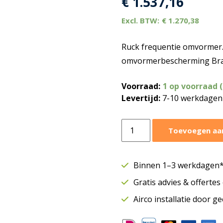
€
1.537,16
€
1.270,38
Ruck frequentie omvormer. 
omvormerbescherming Bran
Voorraad:
1 op voorraad 
Levertijd:
7-10 werkdagen
Ruck
Toevoegen aa
frequentie
omvormer
|
Binnen 1–3 werkdagen* 
T.B.V.
Gratis advies & offerte
ventilator
model:
Airco installatie door g
EL
710