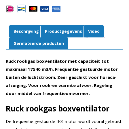
luchtstroom
|
MPC
630
Beschrijving
Productgegevens
Video
D4
F4
Gerelateerde producten
T40
aantal
Ruck rookgas boxventilator met capaciteit tot
maximaal 17540 m3/h. Frequentie gestuurde motor
buiten de luchtstroom. Zeer geschikt voor horeca-
afzuiging. Voor rook-en warmte afvoer. Regeling
door middel van frequentieomvormer.
Ruck rookgas boxventilator
De frequentie gestuurde IE3-motor wordt vooral gebruikt