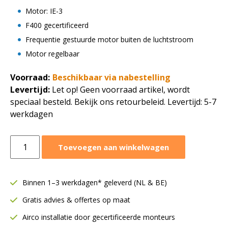
Motor: IE-3
F400 gecertificeerd
Frequentie gestuurde motor buiten de luchtstroom
Motor regelbaar
Voorraad:
Beschikbaar via nabestelling
Levertijd:
Let op! Geen voorraad artikel, wordt
speciaal besteld. Bekijk ons retourbeleid. Levertijd: 5-7
werkdagen
Ruck
Toevoegen aan winkelwagen
rookgas
boxventilator
17540
Binnen 1–3 werkdagen* geleverd (NL & BE)
m3/h
Gratis advies & offertes op maat
|
Motor
Airco installatie door gecertificeerde monteurs
buiten