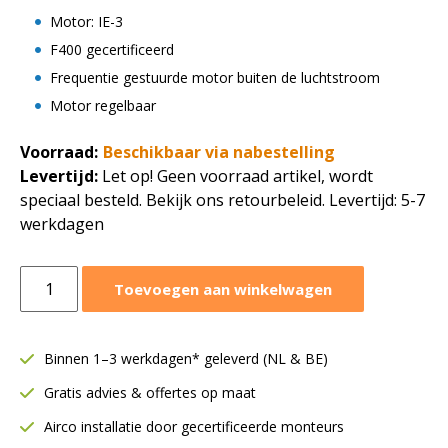
Motor: IE-3
F400 gecertificeerd
Frequentie gestuurde motor buiten de luchtstroom
Motor regelbaar
Voorraad:
Beschikbaar via nabestelling
Levertijd:
Let op! Geen voorraad artikel, wordt
speciaal besteld. Bekijk ons retourbeleid. Levertijd: 5-7
werkdagen
Ruck
Toevoegen aan winkelwagen
rookgas
boxventilator
7125
Binnen 1–3 werkdagen* geleverd (NL & BE)
m3/h
Gratis advies & offertes op maat
|
Motor
Airco installatie door gecertificeerde monteurs
buiten