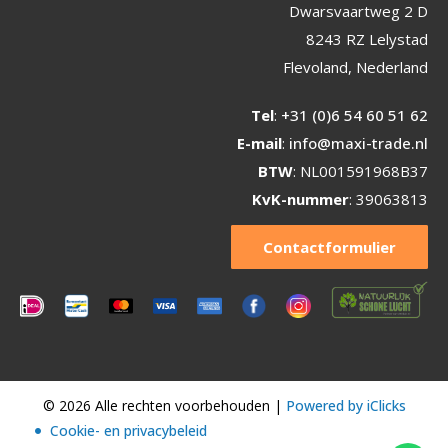
Dwarsvaartweg 2 D
8243 RZ Lelystad
Flevoland, Nederland
Tel
:
+31 (0)6 54 60 51 62
E-mail
:
info@maxi-trade.nl
BTW
: NL001591968B37
KvK-nummer
: 39063813
Contactformulier
© 2026 Alle rechten voorbehouden |
Powered by iClicks
Cookie- en privacybeleid