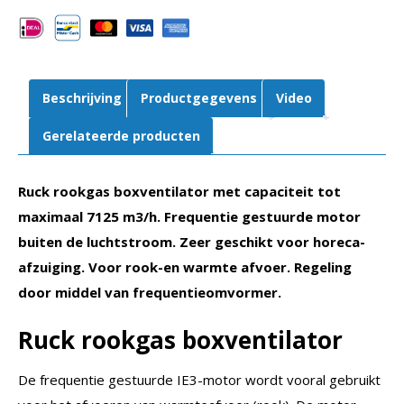
luchtstroom
|
MPC
450
Beschrijving
Productgegevens
Video
D4
F4
Gerelateerde producten
T40
aantal
Ruck rookgas boxventilator met capaciteit tot
maximaal 7125 m3/h. Frequentie gestuurde motor
buiten de luchtstroom. Zeer geschikt voor horeca-
afzuiging. Voor rook-en warmte afvoer. Regeling
door middel van frequentieomvormer.
Ruck rookgas boxventilator
De frequentie gestuurde IE3-motor wordt vooral gebruikt