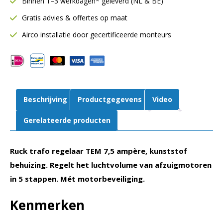
Binnen 1–3 werkdagen* geleverd (NL & BE)
ampère
Gratis advies & offertes op maat
|
Thermisch
Airco installatie door gecertificeerde monteurs
beveilgigd
|
TEM
075G
aantal
Beschrijving
Productgegevens
Video
Gerelateerde producten
Ruck trafo regelaar TEM 7,5 ampère, kunststof
behuizing. Regelt het luchtvolume van afzuigmotoren
in 5 stappen. Mét motorbeveiliging.
Kenmerken