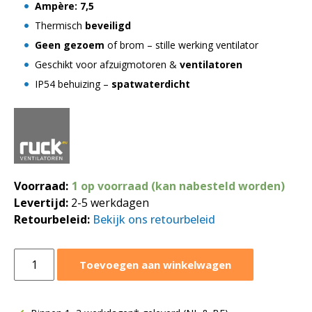
Ampère: 7,5
Thermisch
beveiligd
Geen gezoem
of brom – stille werking ventilator
Geschikt voor afzuigmotoren &
ventilatoren
IP54 behuizing –
spatwaterdicht
Voorraad:
1 op voorraad (kan nabesteld worden)
Levertijd:
2-5 werkdagen
Retourbeleid:
Bekijk ons retourbeleid
Ruck
Toevoegen aan winkelwagen
trafo
regelaar
7,5