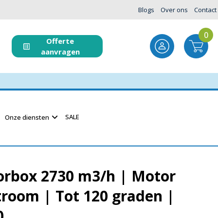
Blogs
Over ons
Contact
0
Offerte
aanvragen
SALE
Onze diensten
torbox 2730 m3/h | Motor
troom | Tot 120 graden |
0