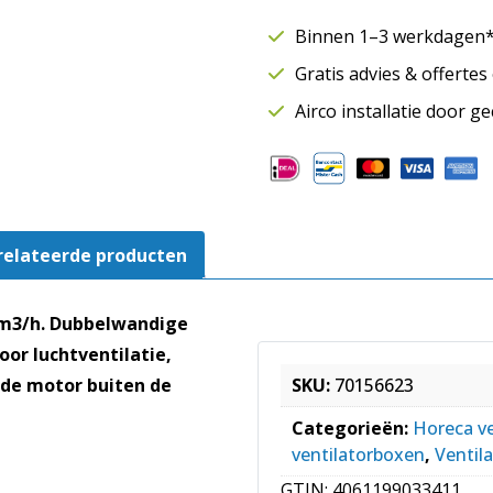
m3/h
Binnen 1–3 werkdagen* 
|
Gratis advies & offerte
Motor
buiten
Airco installatie door g
luchtstroom
|
Tot
120
graden
relateerde producten
|
MPS
250
 m3/h. Dubbelwandige
D2
or luchtventilatie,
40
rde motor buiten de
SKU:
70156623
aantal
Categorieën:
Horeca v
ventilatorboxen
,
Ventil
GTIN:
4061199033411