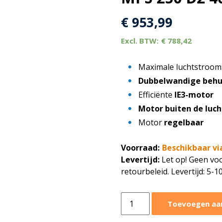
€
953,99
€
788,42
Maximale luchtstroom
Dubbelwandige behu
Efficiënte
IE3-motor
Motor buiten de luc
Motor
regelbaar
Voorraad:
Beschikbaar vi
Levertijd:
Let op! Geen voo
retourbeleid. Levertijd: 5-
Ruck
Toevoegen aa
ventilatorbox
2730