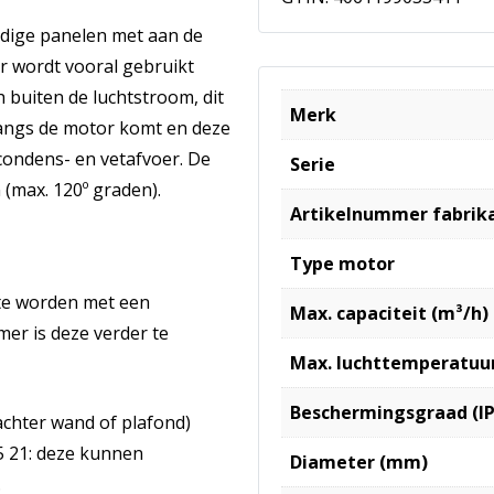
ndige panelen met aan de
or wordt vooral gebruikt
h buiten de luchtstroom, dit
Merk
 langs de motor komt en deze
 condens- en vetafvoer. De
Serie
(max. 120º graden).
Artikelnummer fabrik
Type motor
 te worden met een
Max. capaciteit (m³/h)
er is deze verder te
Max. luchttemperatuur
Beschermingsgraad (IP
achter wand of plafond)
5 21: deze kunnen
Diameter (mm)
.