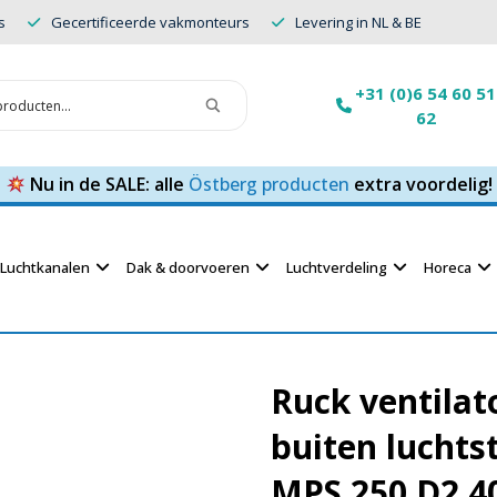
s
Gecertificeerde vakmonteurs
Levering in NL & BE
+31 (0)6 54 60 51
62
Nu in de SALE: alle
Östberg producten
extra voordelig!
Luchtkanalen
Dak & doorvoeren
Luchtverdeling
Horeca
Ruck ventila
buiten luchts
MPS 250 D2 4