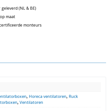
geleverd (NL & BE)
s op maat
ecertificeerde monteurs
entilatorboxen
,
Horeca ventilatoren
,
Ruck
atorboxen
,
Ventilatoren