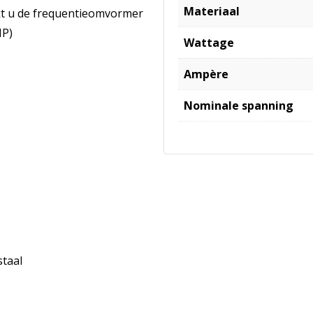
Materiaal
kt u de frequentieomvormer
IP)
Wattage
Ampère
Nominale spanning
taal