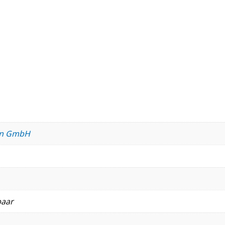
ren GmbH
baar