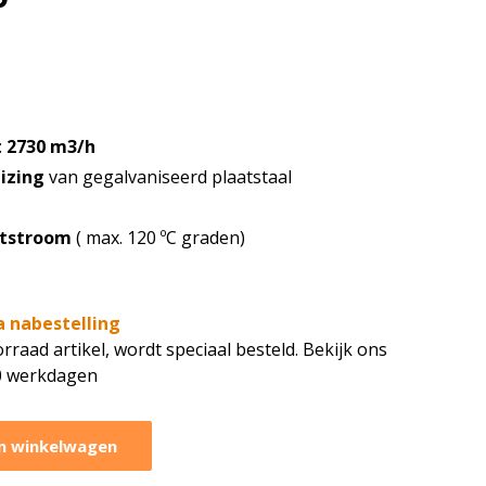
:
2730 m3/h
izing
van gegalvaniseerd plaatstaal
htstroom
( max. 120 ºC graden)
a nabestelling
rraad artikel, wordt speciaal besteld. Bekijk ons
10 werkdagen
n winkelwagen