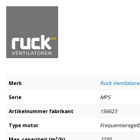
Merk
Ruck Ventilato
Serie
MPS
Artikelnummer fabrikant
156623
Type motor
Frequentieregel
Max. capaciteit (m³/h)
2730