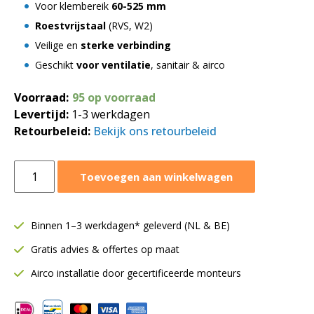
Voor klembereik
60-525 mm
Roestvrijstaal
(RVS, W2)
Veilige en
sterke verbinding
Geschikt
voor ventilatie
, sanitair & airco
Voorraad:
95 op voorraad
Levertijd:
1-3 werkdagen
Retourbeleid:
Bekijk ons retourbeleid
Slangklem
Toevoegen aan winkelwagen
Ø060-
525
mm
Binnen 1–3 werkdagen* geleverd (NL & BE)
|
Gratis advies & offertes op maat
RVS
Quick
Airco installatie door gecertificeerde monteurs
lock
|