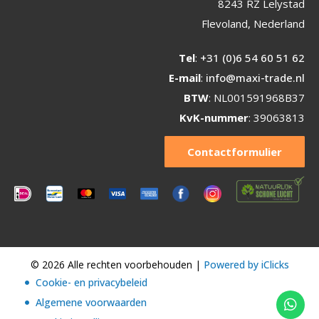
8243 RZ Lelystad
Flevoland, Nederland
Tel
:
+31 (0)6 54 60 51 62
E-mail
:
info@maxi-trade.nl
BTW
: NL001591968B37
KvK-nummer
: 39063813
Contactformulier
© 2026 Alle rechten voorbehouden |
Powered by iClicks
Cookie- en privacybeleid
Algemene voorwaarden