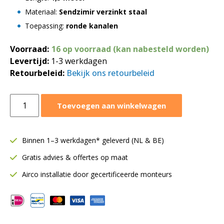
Materiaal:
Sendzimir verzinkt staal
Toepassing:
ronde kanalen
Voorraad:
16 op voorraad (kan nabesteld worden)
Levertijd:
1-3 werkdagen
Retourbeleid:
Bekijk ons retourbeleid
Spiraalbuis
Toevoegen aan winkelwagen
Ø250
mm
|
Binnen 1–3 werkdagen* geleverd (NL & BE)
Lengte
Gratis advies & offertes op maat
=
1,5
Airco installatie door gecertificeerde monteurs
meter
aantal