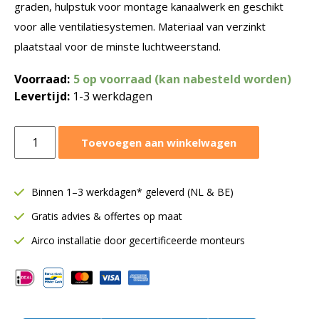
graden, hulpstuk voor montage kanaalwerk en geschikt
voor alle ventilatiesystemen. Materiaal van verzinkt
plaatstaal voor de minste luchtweerstand.
Voorraad:
5 op voorraad (kan nabesteld worden)
Levertijd:
1-3 werkdagen
T-
Toevoegen aan winkelwagen
stuk
verlopend
Ø160-
Binnen 1–3 werkdagen* geleverd (NL & BE)
160-
Gratis advies & offertes op maat
100
mm
Airco installatie door gecertificeerde monteurs
SAFE
|
45º
graden