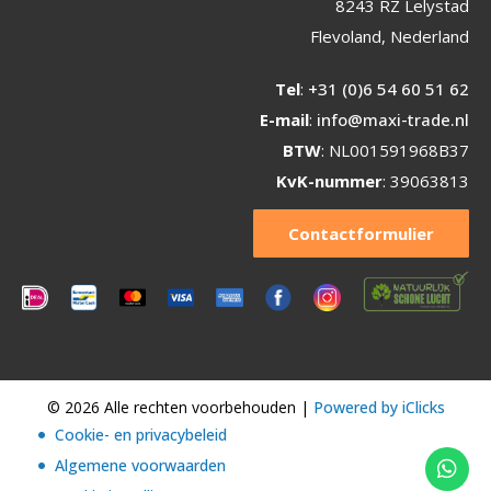
8243 RZ Lelystad
Flevoland, Nederland
Tel
:
+31 (0)6 54 60 51 62
E-mail
:
info@maxi-trade.nl
BTW
: NL001591968B37
KvK-nummer
: 39063813
Contactformulier
© 2026 Alle rechten voorbehouden |
Powered by iClicks
Cookie- en privacybeleid
Algemene voorwaarden