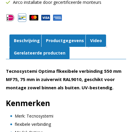
MF75
Airco installatie door gecertificeerde monteurs
|
75
mm
|
Wit
Beschrijving
Productgegevens
Video
aantal
Gerelateerde producten
Tecnosystemi Optima flkexibele verbinding 550 mm
MF75, 75 mm in zuiverwit RAL9010, geschikt voor
montage zowel binnen als buiten. UV-bestendig.
Kenmerken
Merk: Tecnosystemi
flexibele verbinding