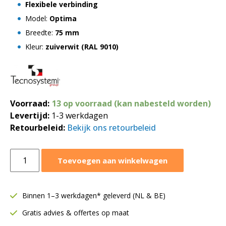
Flexibele verbinding
Model:
Optima
Breedte:
75 mm
Kleur:
zuiverwit (RAL 9010)
Voorraad:
13 op voorraad (kan nabesteld worden)
Levertijd:
1-3 werkdagen
Retourbeleid:
Bekijk ons retourbeleid
Tecnosystemi
Toevoegen aan winkelwagen
Optima
flexibele
verbinding
Binnen 1–3 werkdagen* geleverd (NL & BE)
550
Gratis advies & offertes op maat
mm