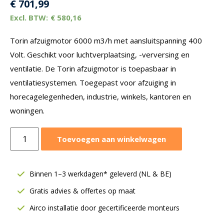
€
701,99
€
580,16
Torin afzuigmotor 6000 m3/h met aansluitspanning 400
Volt. Geschikt voor luchtverplaatsing, -verversing en
ventilatie. De Torin afzuigmotor is toepasbaar in
ventilatiesystemen. Toegepast voor afzuiging in
horecagelegenheden, industrie, winkels, kantoren en
woningen.
Torin
Toevoegen aan winkelwagen
afzuigmotor
6000
m³/h
Binnen 1–3 werkdagen* geleverd (NL & BE)
|
Gratis advies & offertes op maat
400V
|
Airco installatie door gecertificeerde monteurs
DDC