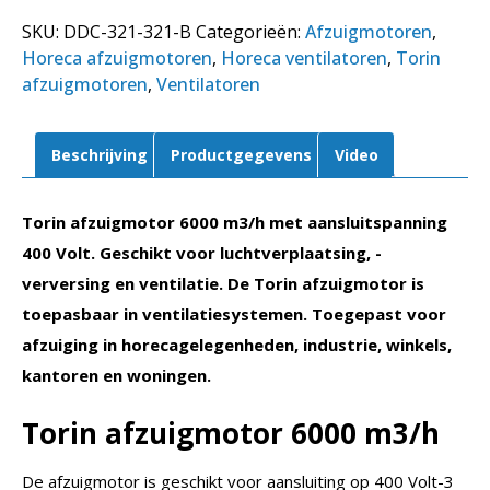
321-
SKU:
DDC-321-321-B
Categorieën:
Afzuigmotoren
,
321
Horeca afzuigmotoren
,
Horeca ventilatoren
,
Torin
aantal
afzuigmotoren
,
Ventilatoren
Beschrijving
Productgegevens
Video
Torin afzuigmotor 6000 m3/h met aansluitspanning
400 Volt. Geschikt voor luchtverplaatsing, -
verversing en ventilatie. De Torin afzuigmotor is
toepasbaar in ventilatiesystemen. Toegepast voor
afzuiging in horecagelegenheden, industrie, winkels,
kantoren en woningen.
Torin afzuigmotor 6000 m3/h
De afzuigmotor is geschikt voor aansluiting op 400 Volt-3