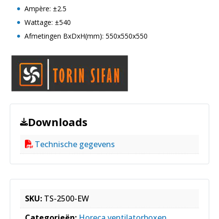
Ampère: ±2.5
Wattage: ±540
Afmetingen BxDxH(mm): 550x550x550
Downloads
Technische gegevens
SKU:
TS-2500-EW
Categorieën:
Horeca ventilatorboxen
,