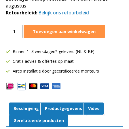
augustus
Retourbeleid:
Bekijk ons retourbeleid
Tosot
Toevoegen aan winkelwagen
wandmodel
CLIVIA
by
Binnen 1–3 werkdagen* geleverd (NL & BE)
GREE
Gratis advies & offertes op maat
3,5
kW
Airco installatie door gecertificeerde monteurs
|
Single-
split
airco
|
Beschrijving
Productgegevens
Video
WiFi
|
Gerelateerde producten
Wit