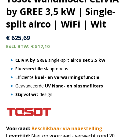
by GREE 3,5 kW | Single-
split airco | WiFi | Wit
€
625,69
€
517,10
CLIVIA by GREE
single-split
airco set 3,5 kW
Fluisterstille
slaapmodus
Efficiënte
koel- en verwarmingsfunctie
Geavanceerde
UV Nano- en plasmafilters
Stijlvol wit
design
Voorraad:
Beschikbaar via nabestelling
Levertijd:
Niet op voorraad - verwacht rond 20