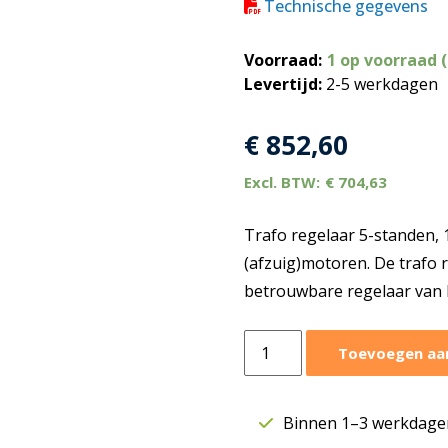
Technische gegevens
Voorraad:
1 op voorraad 
Levertijd:
2-5 werkdagen
€
852,60
€
704,63
Trafo regelaar 5-standen, 
(afzuig)motoren. De trafo
betrouwbare regelaar van 
Trafo
Toevoegen aa
regelaar
5
standen
Binnen 1–3 werkdagen
|