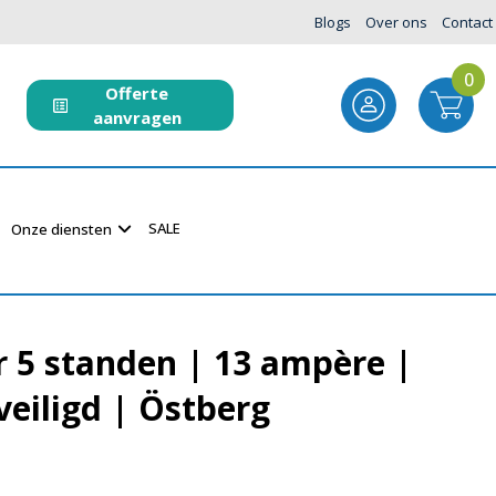
Blogs
Over ons
Contact
0
Offerte
aanvragen
SALE
Onze diensten
r 5 standen | 13 ampère |
eiligd | Östberg