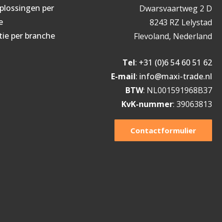
oplossingen per
Dwarsvaartweg 2 D
e
8243 RZ Lelystad
tie per branche
Flevoland, Nederland
Tel
:
+31 (0)6 54 60 51 62
E-mail
:
info@maxi-trade.nl
BTW
: NL001591968B37
KvK-nummer
: 39063813
Contactformulier