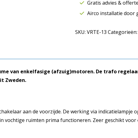
Gratis advies & offer
13
ampère
Airco installatie door
|
Thermisch
SKU:
VRTE-13
Categorieën
beveiligd
|
Östberg
aantal
lume van enkelfasige (afzuig)motoren. De trafo regela
it Zweden.
hakelaar aan de voorzijde. De werking via indicatielampje o
in vochtige ruimten prima functioneren. Zeer geschikt voo