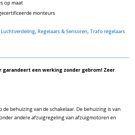
tes op maat
 gecertificeerde monteurs
:
Luchtverdeling
,
Regelaars & Sensoren
,
Trafo regelaars
ar garandeert een werking zonder gebrom! Zeer
p de behuizing van de schakelaar. De behuizing is van
r onder andere afzuigregeling van afzuigmotoren en