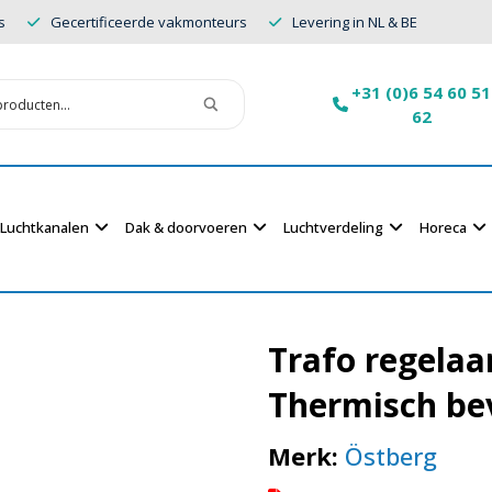
s
Gecertificeerde vakmonteurs
Levering in NL & BE
+31 (0)6 54 60 51
62
Luchtkanalen
Dak & doorvoeren
Luchtverdeling
Horeca
Trafo regelaa
Thermisch bev
Merk:
Östberg