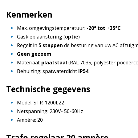
Kenmerken
Max. omgevingstemperatuur:
-20° tot +35°C
Gasklep aansturing (
optie
)
Regelt in
5 stappen
de besturing van uw AC afzuig
Geen gezoem
Materiaal:
plaatstaal
(RAL 7035, polyester poederco
Behuizing: spatwaterdicht
IP54
Technische gegevens
Model: STR-1200L22
Netspanning: 230V- 50-60Hz
Ampère: 20
Trafo regelaar 20 ampère