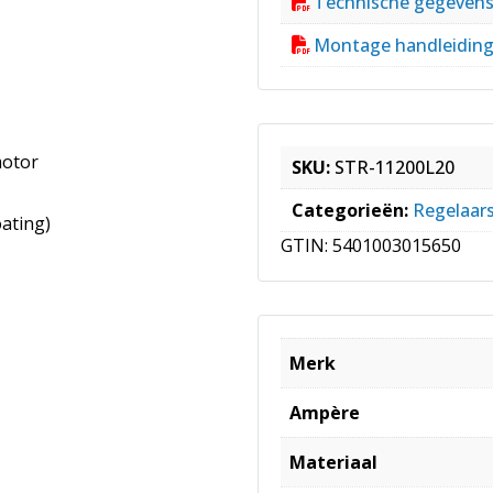
Technische gegeven
Montage handleidin
motor
SKU:
STR-11200L20
Categorieën:
Regelaar
ating)
GTIN:
5401003015650
Merk
Ampère
Materiaal