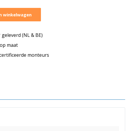
n winkelwagen
geleverd (NL & BE)
s op maat
ecertificeerde monteurs