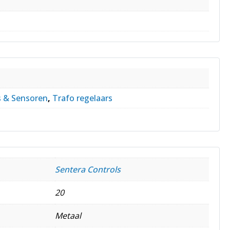
s
g
s & Sensoren
,
Trafo regelaars
Sentera Controls
20
Metaal