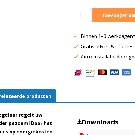
Trafo
Toevoegen aa
regelaar
5
standen
Binnen 1–3 werkdagen* 
|
Gratis advies & offerte
20
ampère
Airco installatie door g
|
STR-
1200L20
aantal
relateerde producten
regelaar regelt uw
Downloads
nder gezoem! Door het
eens op energiekosten.