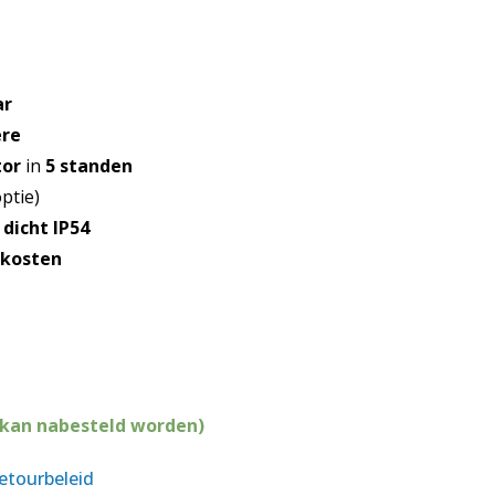
ar
ère
tor
in
5 standen
ptie)
dicht IP54
ekosten
(kan nabesteld worden)
retourbeleid