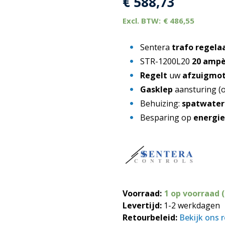
€
588,73
€
486,55
Sentera
trafo regela
STR-1200L20
20 amp
Regelt
uw
afzuigmo
Gasklep
aansturing (o
Behuizing:
spatwater 
Besparing op
energi
Voorraad:
1 op voorraad 
Levertijd:
1-2 werkdagen
Retourbeleid:
Bekijk ons 