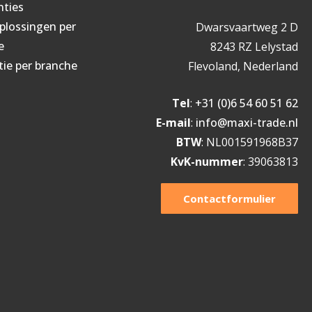
nties
oplossingen per
Dwarsvaartweg 2 D
e
8243 RZ Lelystad
tie per branche
Flevoland, Nederland
Tel
:
+31 (0)6 54 60 51 62
E-mail
:
info@maxi-trade.nl
BTW
: NL001591968B37
KvK-nummer
: 39063813
Contactformulier