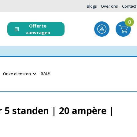
Blogs
Over ons
Contact
0
Offerte
aanvragen
SALE
Onze diensten
r 5 standen | 20 ampère |