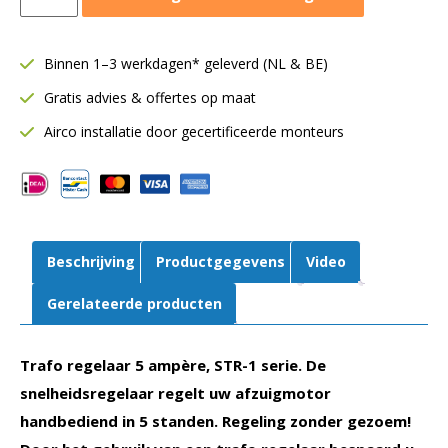
regelaar
5
standen
Binnen 1–3 werkdagen* geleverd (NL & BE)
|
Gratis advies & offertes op maat
5
ampère
Airco installatie door gecertificeerde monteurs
|
STR-
1-
50L22
aantal
Beschrijving
Productgegevens
Video
Gerelateerde producten
Trafo regelaar 5 ampère, STR-1 serie. De
snelheidsregelaar regelt uw afzuigmotor
handbediend in 5 standen. Regeling zonder gezoem!