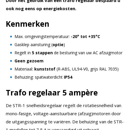
Door het gebruik van een trafo regelaar bespaard u
ook nog eens op energiekosten.
Kenmerken
Max. omgevingstemperatuur:
-20° tot +35°C
Gasklep aansturing (
optie
)
Regelt in
5 stappen
de besturing van uw AC afzuigmotor
Geen gezoem
Materiaal:
kunststof
(R-ABS, UL94-V0, grijs RAL 7035)
Behuizing: spatwaterdicht
IP54
Trafo regelaar 5 ampère
De STR-1 snelheidsregelaar regelt de rotatiesnelheid van
mono-fasige, voltage-aanstuurbare (afzuig)motoren door
de uitgangsspanning te variëren. De behuizing van de STR-
1 modellen tot 7,5 A is vervaardigd uit robuust,