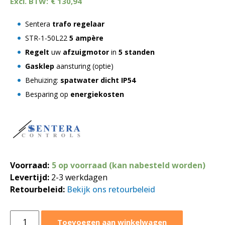
€
130,94
Sentera
trafo regelaar
STR-1-50L22
5 ampère
Regelt
uw
afzuigmotor
in
5 standen
Gasklep
aansturing (optie)
Behuizing:
spatwater dicht IP54
Besparing op
energiekosten
Voorraad:
5 op voorraad (kan nabesteld worden)
Levertijd:
2-3 werkdagen
Retourbeleid:
Bekijk ons retourbeleid
Trafo
Toevoegen aan winkelwagen