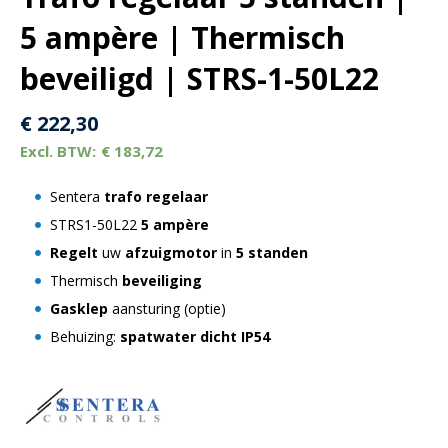
5 ampère | Thermisch
beveiligd | STRS-1-50L22
€
222,30
€
183,72
Sentera
trafo regelaar
STRS1-50L22
5 ampère
Regelt
uw
afzuigmotor
in
5 standen
Thermisch
beveiliging
Gasklep
aansturing (optie)
Behuizing:
spatwater dicht IP54