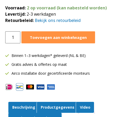
Voorraad:
2 op voorraad (kan nabesteld worden)
Levertijd:
2-3 werkdagen
Retourbeleid:
Bekijk ons retourbeleid
Trafo
Toevoegen aan winkelwagen
regelaar
5
standen
Binnen 1–3 werkdagen* geleverd (NL & BE)
|
Gratis advies & offertes op maat
5
ampère
Airco installatie door gecertificeerde monteurs
|
Thermisch
beveiligd
|
STRS-
Beschrijving
Productgegevens
Video
1-
50L22