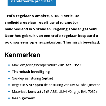
Gerelateerde producten
aantal
Trafo regelaar 5 ampère, STRS-1 serie. De
snelheidsregelaar regelt uw afzuigmotor
handbediend in 5 standen. Regeling zonder gezoem!
Door het gebruik van een trafo regelaar bespaard u
ook nog eens op energiekosten. Thermisch beveiligd.
Kenmerken
Max. omgevingstemperatuur:
-20° tot +35°C
Thermisch beveiliging
Gasklep aansturing (
optie
)
Regelt in
5 stappen
de besturing van uw AC afzuigmotor
Materiaal:
kunststof
(R-ABS, UL94-V0, grijs RAL 7035)
Geen gezoem