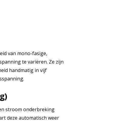
heid van mono-fasige,
panning te variëren. Ze zijn
eid handmatig in vijf
gsspanning.
g)
f een stroom onderbreking
tart deze automatisch weer