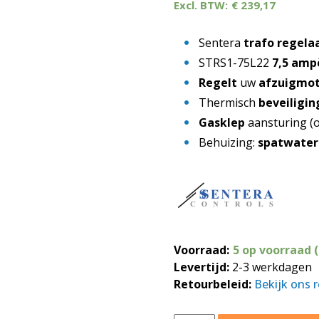
€
239,17
Sentera
trafo regela
STRS1-75L22
7,5 amp
Regelt
uw
afzuigmo
Thermisch
beveiligin
Gasklep
aansturing (o
Behuizing:
spatwater 
Voorraad:
5 op voorraad 
Levertijd:
2-3 werkdagen
Retourbeleid:
Bekijk ons 