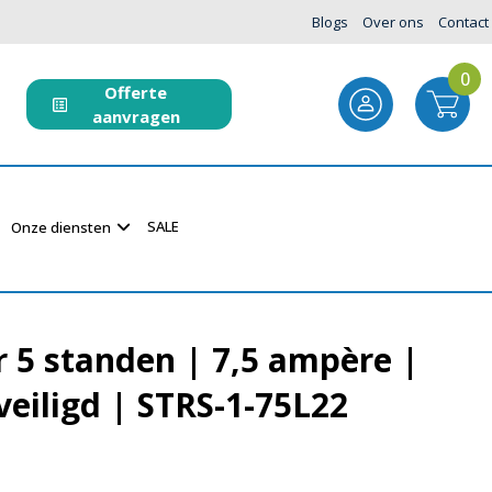
Blogs
Over ons
Contact
0
Offerte
aanvragen
SALE
Onze diensten
r 5 standen | 7,5 ampère |
eiligd | STRS-1-75L22