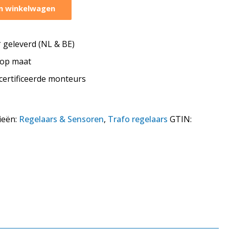
n winkelwagen
geleverd (NL & BE)
s op maat
ecertificeerde monteurs
ieën:
Regelaars & Sensoren
,
Trafo regelaars
GTIN: