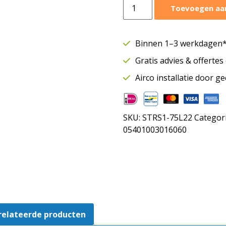
Trafo
Toevoegen aa
regelaar
5
standen
Binnen 1–3 werkdagen* 
|
Gratis advies & offerte
7,5
ampère
Airco installatie door g
|
Thermisch
beveiligd
SKU:
STRS1-75L22
Categor
|
05401003016060
STRS-
1-
75L22
aantal
relateerde producten