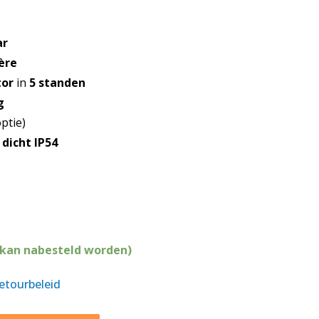
ar
ère
tor
in
5 standen
g
ptie)
dicht IP54
(kan nabesteld worden)
retourbeleid