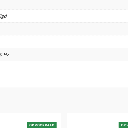
igd
0 Hz
OP VOORRAAD
OP 