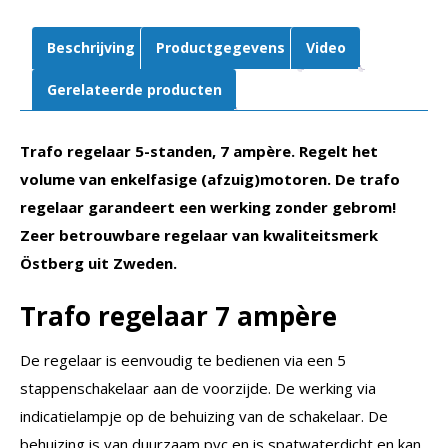
|
Östberg
Beschrijving
Productgegevens
Video
aantal
Gerelateerde producten
Trafo regelaar 5-standen, 7 ampère. Regelt het
volume van enkelfasige (afzuig)motoren. De trafo
regelaar garandeert een werking zonder gebrom!
Zeer betrouwbare regelaar van kwaliteitsmerk
Östberg uit Zweden.
Trafo regelaar 7 ampère
De regelaar is eenvoudig te bedienen via een 5
stappenschakelaar aan de voorzijde. De werking via
indicatielampje op de behuizing van de schakelaar. De
behuizing is van duurzaam pvc en is spatwaterdicht en kan