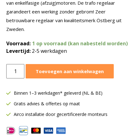
van enkelfasige (afzuig)motoren. De trafo regelaar
garandeert een werking zonder gebrom! Zeer
betrouwbare regelaar van kwaliteitsmerk Östberg uit
Zweden.
Voorraad:
1 op voorraad (kan nabesteld worden)
Levertijd:
2-5 werkdagen
Trafo
Toevoegen aan winkelwagen
regelaar
5
standen
Binnen 1–3 werkdagen* geleverd (NL & BE)
|
Gratis advies & offertes op maat
7
ampère
Airco installatie door gecertificeerde monteurs
|
Thermisch
beveiligd